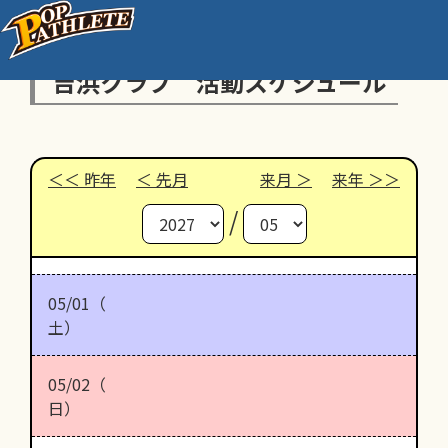
吉浜クラブ 活動スケジュール
昨年
先月
来月
来年
/
05/01（
土）
05/02（
日）