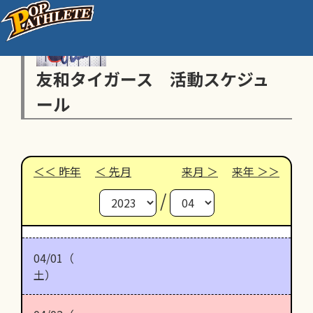
友和タイガース 活動スケジュ
ール
昨年
先月
来月
来年
/
04/01（
土）