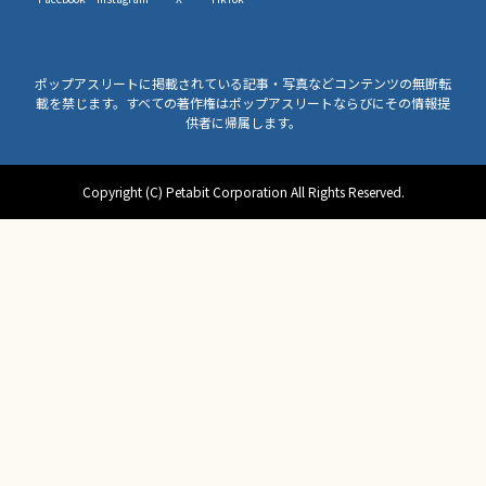
ポップアスリートに掲載されている記事・写真などコンテンツの無断転
載を禁じます。すべての著作権はポップアスリートならびにその情報提
供者に帰属します。
Copyright (C) Petabit Corporation All Rights Reserved.