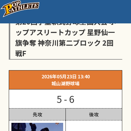
センス・トラストトーナメント
第20回学童軟式野球全国大会 ポ
ップアスリートカップ 星野仙一
旗争奪 神奈川第二ブロック 2回
戦F
2026年05月23日 13:40
城山湖野球場
5 - 6
先攻
後攻