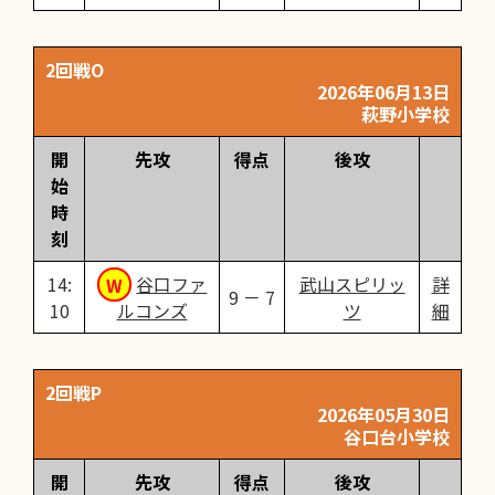
2回戦O
2026年06月13日
萩野小学校
開
先攻
得点
後攻
始
時
刻
14:
谷口ファ
武山スピリッ
詳
9 － 7
10
ルコンズ
ツ
細
2回戦P
2026年05月30日
谷口台小学校
開
先攻
得点
後攻