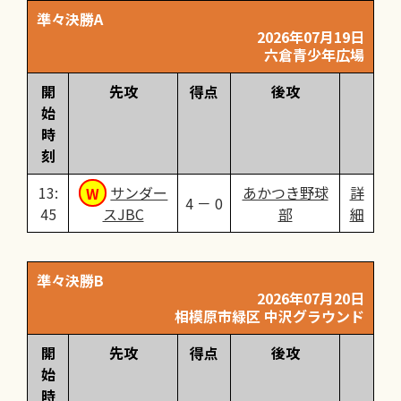
準々決勝A
2026年07月19日
六倉青少年広場
開
先攻
得点
後攻
始
時
刻
13:
サンダー
あかつき野球
詳
4 － 0
45
スJBC
部
細
準々決勝B
2026年07月20日
相模原市緑区 中沢グラウンド
開
先攻
得点
後攻
始
時