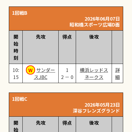
1回戦B
2026年06月07日
昭和橋スポーツ広場D面
開
先攻
得点
後攻
始
時
刻
10:
サンダー
1
横浜レッドス
詳
15
スJBC
2 － 0
ネークス
細
1回戦C
2026年05月23日
深谷フレンズグランド
開
先攻
得点
後攻
始