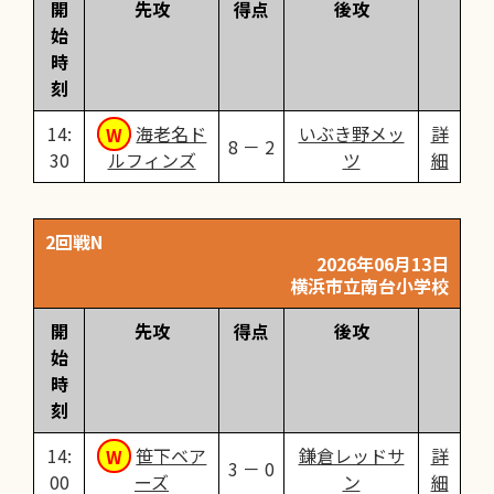
開
先攻
得点
後攻
始
時
刻
14:
海老名ド
いぶき野メッ
詳
8 － 2
30
ルフィンズ
ツ
細
2回戦N
2026年06月13日
横浜市立南台小学校
開
先攻
得点
後攻
始
時
刻
14:
笹下ベア
鎌倉レッドサ
詳
3 － 0
00
ーズ
ン
細