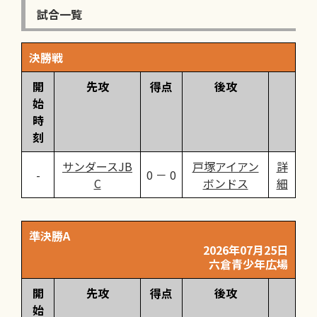
試合一覧
決勝戦
開
先攻
得点
後攻
始
時
刻
サンダースJB
戸塚アイアン
詳
0 － 0
C
ボンドス
細
準決勝A
2026年07月25日
六倉青少年広場
開
先攻
得点
後攻
始