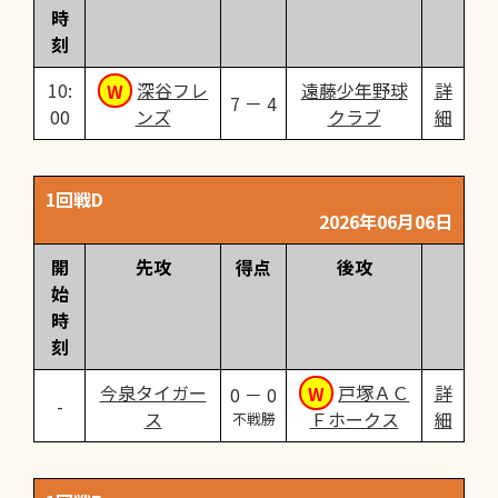
時
刻
10:
深谷フレ
遠藤少年野球
詳
7 － 4
00
ンズ
クラブ
細
1回戦D
2026年06月06日
開
先攻
得点
後攻
始
時
刻
今泉タイガー
戸塚ＡＣ
詳
0 － 0
ス
Ｆホークス
細
不戦勝