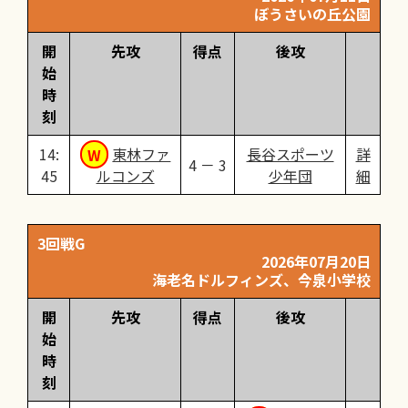
ぼうさいの丘公園
開
先攻
得点
後攻
始
時
刻
14:
東林ファ
長谷スポーツ
詳
4 － 3
45
ルコンズ
少年団
細
3回戦G
2026年07月20日
海老名ドルフィンズ、今泉小学校
開
先攻
得点
後攻
始
時
刻