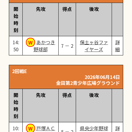
開
先攻
得点
後攻
始
時
刻
14:
あかつき
保土ヶ谷ファ
詳
7 － 2
50
野球部
イヤーズ
細
2回戦E
2026年06月14日
金田第2青少年広場グラウンド
開
先攻
得点
後攻
始
時
刻
10:
戸塚ＡＣ
県央少年野球
詳
5 － 2