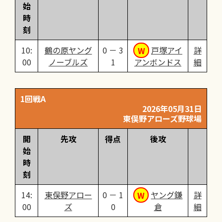
始
時
刻
10:
鶴の原ヤング
0 － 3
戸塚アイ
詳
00
ノーブルズ
1
アンボンドス
細
1回戦A
2026年05月31日
東俣野アローズ野球場
開
先攻
得点
後攻
始
時
刻
14:
東俣野アロー
0 － 1
ヤング鎌
詳
00
ズ
0
倉
細