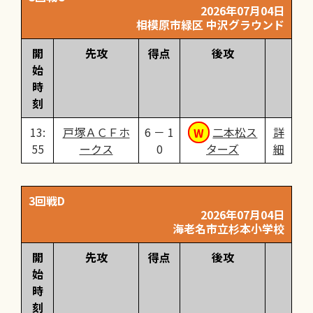
2026年07月04日
相模原市緑区 中沢グラウンド
開
先攻
得点
後攻
始
時
刻
13:
戸塚ＡＣＦホ
6 － 1
二本松ス
詳
55
ークス
0
ターズ
細
3回戦D
2026年07月04日
海老名市立杉本小学校
開
先攻
得点
後攻
始
時
刻