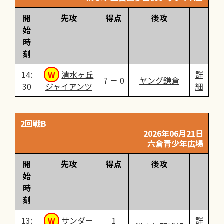
開
先攻
得点
後攻
始
時
刻
14:
清水ヶ丘
詳
7 － 0
ヤング鎌倉
30
ジャイアンツ
細
2回戦B
2026年06月21日
六倉青少年広場
開
先攻
得点
後攻
始
時
刻
13:
サンダー
1
詳