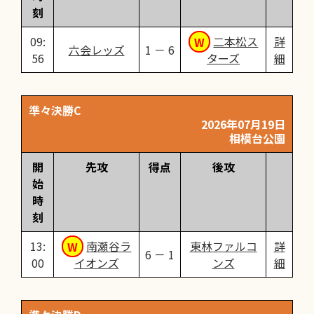
刻
09:
二本松ス
詳
六会レッズ
1 － 6
56
ターズ
細
準々決勝C
2026年07月19日
相模台公園
開
先攻
得点
後攻
始
時
刻
13:
南瀬谷ラ
東林ファルコ
詳
6 － 1
00
イオンズ
ンズ
細