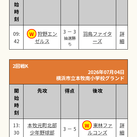
始
時
刻
3 － 3
09:
狩野エン
羽鳥ファイタ
詳
抽選勝
42
ゼルス
ーズ
細
ち
2回戦K
2026年07月04日
横浜市立本牧南小学校グランド
開
先攻
得点
後攻
始
時
刻
13:
本牧元町北部
東林ファ
詳
3 － 5
30
少年野球部
ルコンズ
細