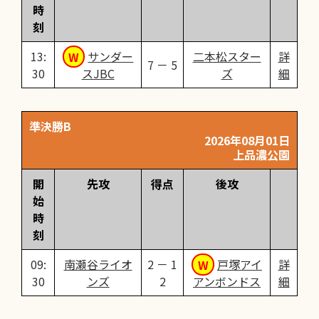
時
刻
13:
サンダー
二本松スター
詳
7 － 5
30
スJBC
ズ
細
準決勝B
2026年08月01日
上品濃公園
開
先攻
得点
後攻
始
時
刻
09:
南瀬谷ライオ
2 － 1
戸塚アイ
詳
30
ンズ
2
アンボンドス
細