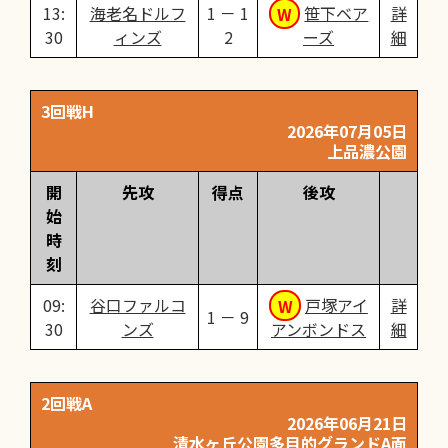
13:
海老名ドルフ
1 － 1
笹下ベア
詳
30
ィンズ
2
ーズ
細
3回戦H
2026年07月05日
上品濃公園
開
先攻
得点
後攻
始
時
刻
09:
谷口ファルコ
戸塚アイ
詳
1 － 9
30
ンズ
アンボンドス
細
2回戦A
2026年06月21日
清水ヶ丘公園多目的グランドA面