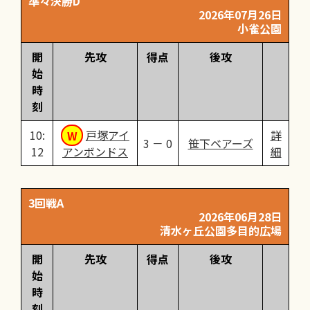
準々決勝D
2026年07月26日
小雀公園
開
先攻
得点
後攻
始
時
刻
10:
戸塚アイ
詳
3 － 0
笹下ベアーズ
12
アンボンドス
細
3回戦A
2026年06月28日
清水ヶ丘公園多目的広場
開
先攻
得点
後攻
始
時
刻