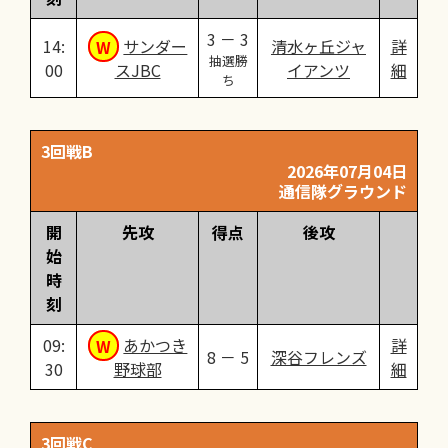
3 － 3
14:
サンダー
清水ヶ丘ジャ
詳
抽選勝
00
スJBC
イアンツ
細
ち
3回戦B
2026年07月04日
通信隊グラウンド
開
先攻
得点
後攻
始
時
刻
09:
あかつき
詳
8 － 5
深谷フレンズ
30
野球部
細
3回戦C