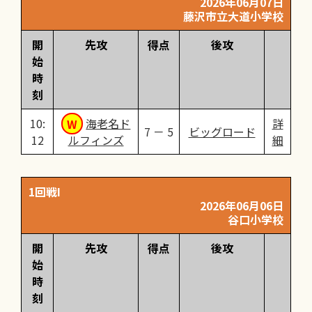
2026年06月07日
藤沢市立大道小学校
開
先攻
得点
後攻
始
時
刻
10:
海老名ド
詳
7 － 5
ビッグロード
12
ルフィンズ
細
1回戦I
2026年06月06日
谷口小学校
開
先攻
得点
後攻
始
時
刻