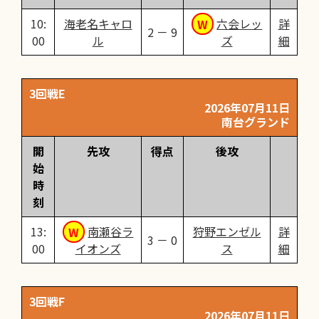
10:
海老名キャロ
六会レッ
詳
2 － 9
00
ル
ズ
細
3回戦E
2026年07月11日
南台グランド
開
先攻
得点
後攻
始
時
刻
13:
南瀬谷ラ
狩野エンゼル
詳
3 － 0
00
イオンズ
ス
細
3回戦F
2026年07月11日