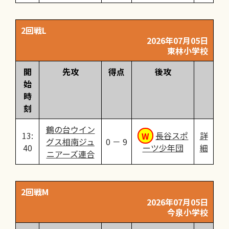
2回戦L
2026年07月05日
東林小学校
開
先攻
得点
後攻
始
時
刻
鶴の台ウイン
13:
長谷スポ
詳
グス相南ジュ
0 － 9
40
ーツ少年団
細
ニアーズ連合
2回戦M
2026年07月05日
今泉小学校