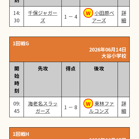
刻
14:
千保ジャガー
小田原ベ
詳
1 － 4
30
ズ
アーズ
細
1回戦G
2026年06月14日
大谷小学校
開
先攻
得点
後攻
始
時
刻
09:
海老名スラッ
東林ファ
詳
1 － 8
45
ガーズ
ルコンズ
細
1回戦H