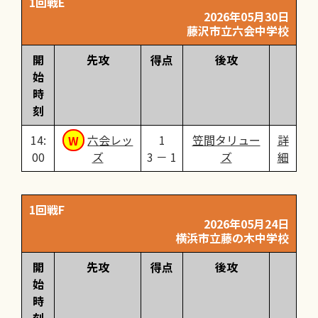
1回戦E
2026年05月30日
藤沢市立六会中学校
開
先攻
得点
後攻
始
時
刻
14:
六会レッ
1
笠間タリュー
詳
00
ズ
3 － 1
ズ
細
1回戦F
2026年05月24日
横浜市立藤の木中学校
開
先攻
得点
後攻
始
時