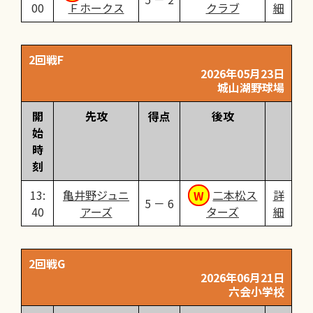
00
Ｆホークス
クラブ
細
2回戦F
2026年05月23日
城山湖野球場
開
先攻
得点
後攻
始
時
刻
13:
亀井野ジュニ
二本松ス
詳
5 － 6
40
アーズ
ターズ
細
2回戦G
2026年06月21日
六会小学校