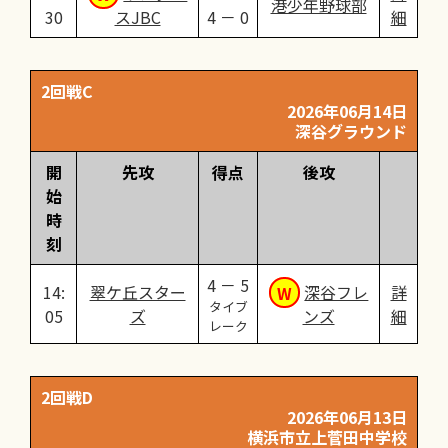
港少年野球部
30
スJBC
4 － 0
細
2回戦C
2026年06月14日
深谷グラウンド
開
先攻
得点
後攻
始
時
刻
4 － 5
14:
翠ケ丘スター
深谷フレ
詳
タイブ
05
ズ
ンズ
細
レーク
2回戦D
2026年06月13日
横浜市立上菅田中学校