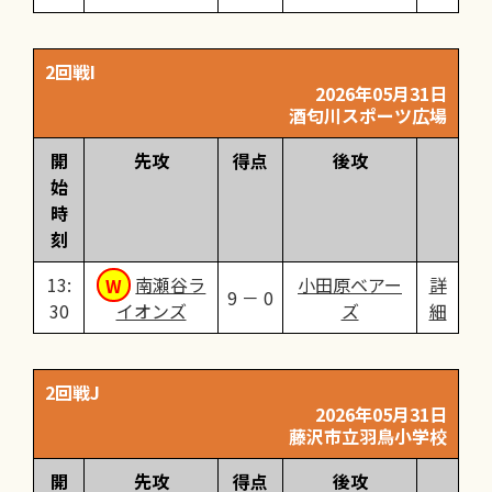
2回戦I
2026年05月31日
酒匂川スポーツ広場
開
先攻
得点
後攻
始
時
刻
13:
南瀬谷ラ
小田原ベアー
詳
9 － 0
30
イオンズ
ズ
細
2回戦J
2026年05月31日
藤沢市立羽鳥小学校
開
先攻
得点
後攻