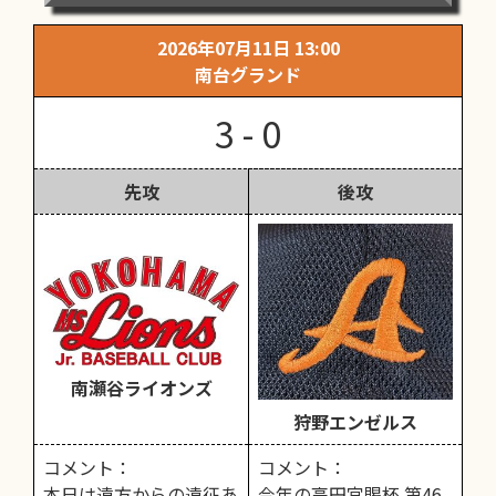
2026年07月11日 13:00
南台グランド
3 - 0
先攻
後攻
南瀬谷ライオンズ
狩野エンゼルス
コメント：
コメント：
本日は遠方からの遠征あ
今年の高円宮賜杯 第46