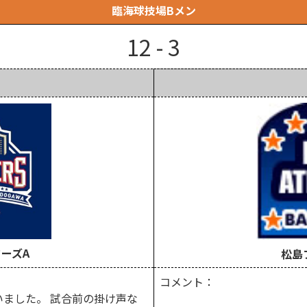
臨海球技場Bメン
12 - 3
ーズA
松島
コメント：
ました。 試合前の掛け声な