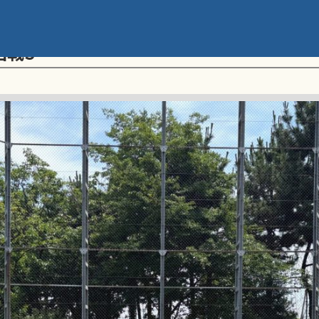
メント 第20回学童軟式野球全国大会 ポ
回戦S