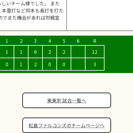
しいチーム様でした。 また
く本塁打など何本も長打を打た
のでまた機会があれば対戦宜
1
1
6
2
2
12
0
1
2
0
0
3
東東京 試合一覧へ
松島ファルコンズのチームページへ