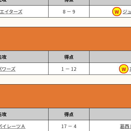
エイターズ
8 － 9
ジ
先攻
得点
パワーズ
1 － 12
先攻
得点
パイレーツＡ
17 － 4
葛西