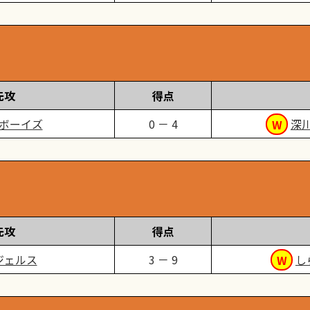
先攻
得点
ボーイズ
0 － 4
深
先攻
得点
ジェルス
3 － 9
し