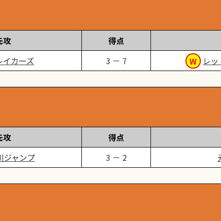
先攻
得点
レイカーズ
3 － 7
レッ
先攻
得点
川ジャンプ
3 － 2