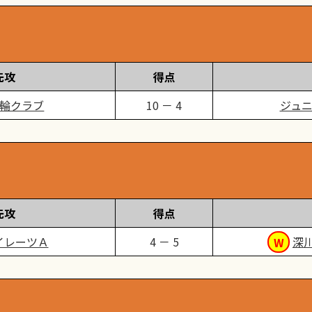
先攻
得点
輪クラブ
10 － 4
ジュ
先攻
得点
イレーツＡ
4 － 5
深