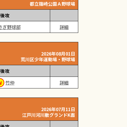
都立篠崎公園Ａ野球場
後攻
さぎ野球部
詳細
2026年08月01日
荒川区少年運動場・野球場
後攻
竹仲
詳細
2026年07月11日
江戸川河川敷グランドK面
後攻