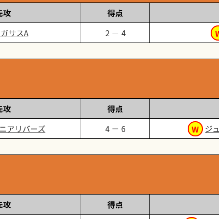
先攻
得点
ガサスA
2 － 4
先攻
得点
ニアリバーズ
4 － 6
ジ
先攻
得点