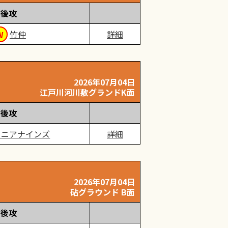
後攻
竹仲
詳細
2026年07月04日
江戸川河川敷グランドK面
後攻
ュニアナインズ
詳細
2026年07月04日
砧グラウンド B面
後攻