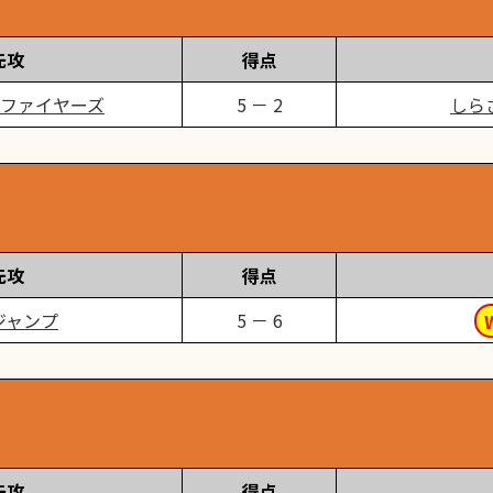
先攻
得点
ファイヤーズ
5 － 2
しら
先攻
得点
ジャンプ
5 － 6
先攻
得点