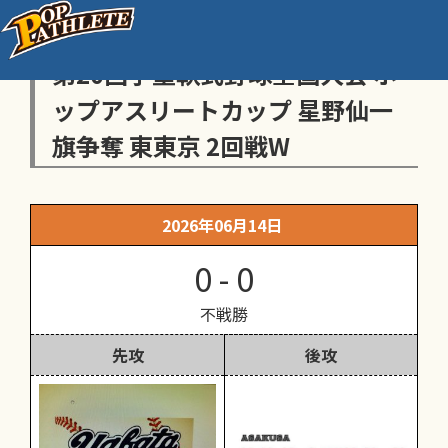
センス・トラストトーナメント
第20回学童軟式野球全国大会 ポ
ップアスリートカップ 星野仙一
旗争奪 東東京 2回戦W
2026年06月14日
0 - 0
不戦勝
先攻
後攻