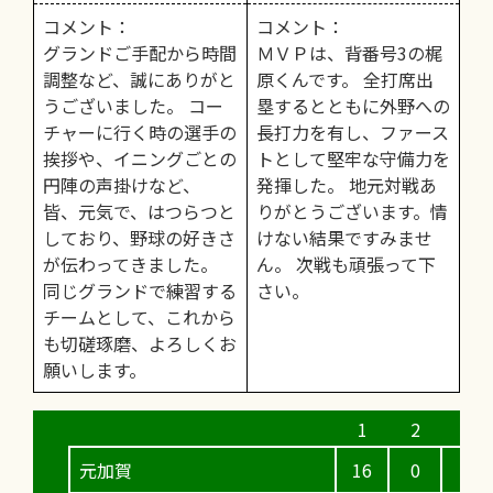
コメント：
コメント：
グランドご手配から時間
ＭＶＰは、背番号3の梶
調整など、誠にありがと
原くんです。 全打席出
うございました。 コー
塁するとともに外野への
チャーに行く時の選手の
長打力を有し、ファース
挨拶や、イニングごとの
トとして堅牢な守備力を
円陣の声掛けなど、
発揮した。 地元対戦あ
皆、元気で、はつらつと
りがとうございます。情
しており、野球の好きさ
けない結果ですみませ
が伝わってきました。
ん。 次戦も頑張って下
同じグランドで練習する
さい。
チームとして、これから
も切磋琢磨、よろしくお
願いします。
元加賀
16
0
3