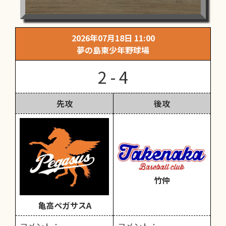
2026年07月18日 11:00
夢の島東少年野球場
2 - 4
先攻
後攻
竹仲
亀高ペガサスA
コメント：
コメント：