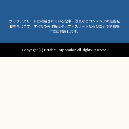
ポップアスリートに掲載されている記事・写真などコンテンツの無断転
載を禁じます。すべての著作権はポップアスリートならびにその情報提
供者に帰属します。
Copyright (C) Petabit Corporation All Rights Reserved.