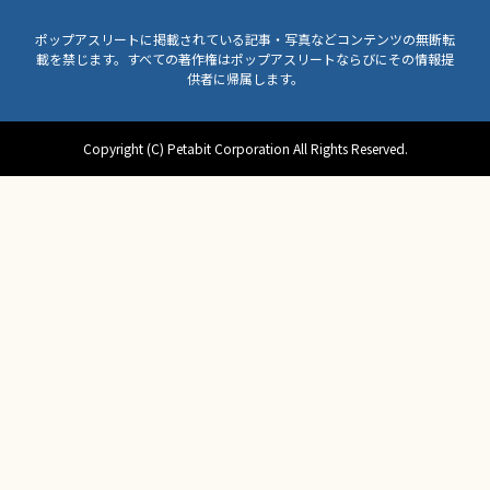
ポップアスリートに掲載されている記事・写真などコンテンツの無断転
載を禁じます。すべての著作権はポップアスリートならびにその情報提
供者に帰属します。
Copyright (C) Petabit Corporation All Rights Reserved.