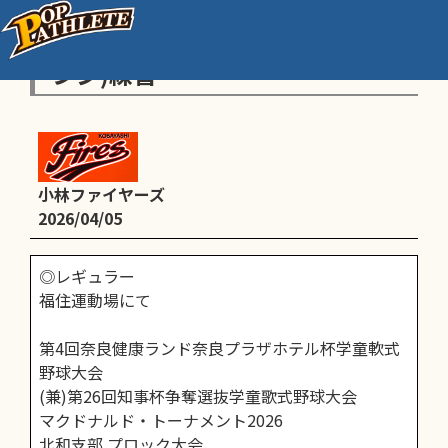
(レギュラー)知事杯予選／(オレ
ンジ)練習
小林ファイヤーズ
2026/04/05
◎レギュラー
福住運動場にて
第4回奈良健康ランド奈良プラザホテル杯学童軟式
野球大会
(兼)第26回知事杯争奪選抜学童歌式野球大会
マクドナルド・トーナメント2026
北和支部 プロック大会