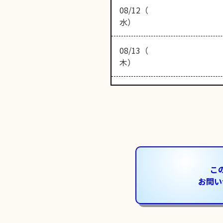
08/12（
水）
08/13（
木）
こ
お問い