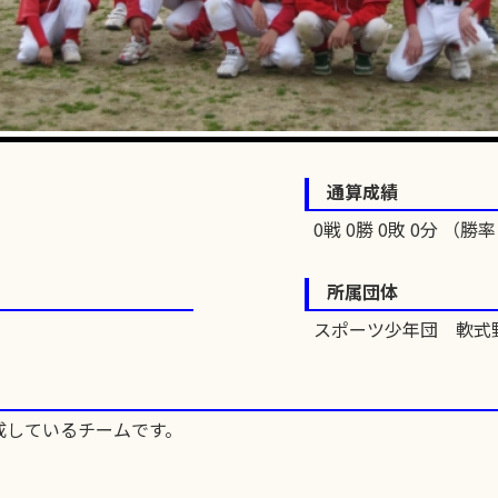
通算成績
0戦 0勝 0敗 0分 （勝率 
所属団体
スポーツ少年団 軟
成しているチームです。