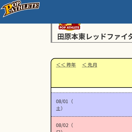
田原本東レッドファイ
昨年
先月
08/01（
土）
08/02（