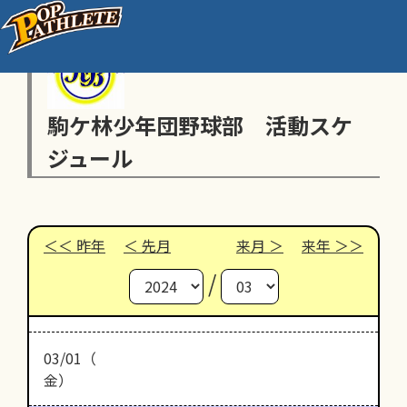
駒ケ林少年団野球部 活動スケ
ジュール
昨年
先月
来月
来年
/
03/01（
金）