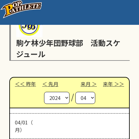
駒ケ林少年団野球部 活動スケ
ジュール
昨年
先月
来月
来年
/
04/01（
月）