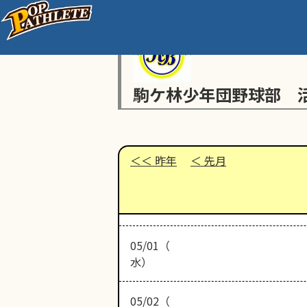
駒ケ林少年団野球部 
昨年
先月
05/01（
水）
05/02（