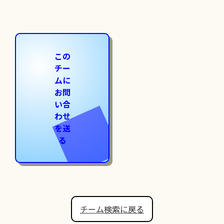
この
チー
ムに
お問
い合
わせ
を送
る
チーム検索に戻る