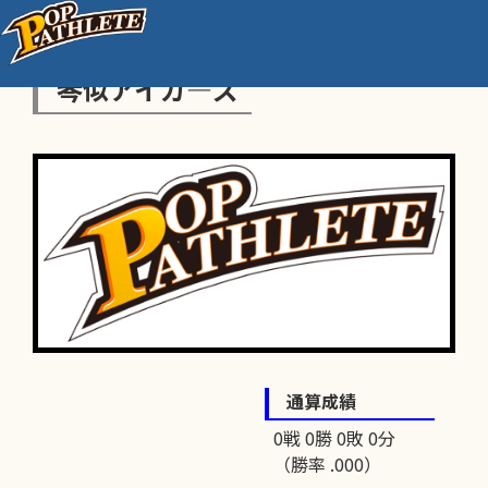
琴似アイガ―ズ
通算成績
0戦 0勝 0敗 0分
（勝率 .000）