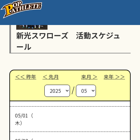
新光スワローズ 活動スケジュ
ール
昨年
先月
来月
来年
/
05/01（
木）