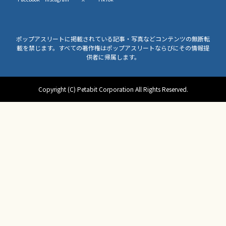
ポップアスリートに掲載されている記事・写真などコンテンツの無断転
載を禁じます。すべての著作権はポップアスリートならびにその情報提
供者に帰属します。
Copyright (C) Petabit Corporation All Rights Reserved.