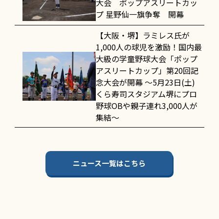
大会 ポップアスリートカッ
プ 星野仙一旗争奪 開幕
【大阪・堺】ラミレス氏が
1,000人の球児を激励！国内最
大級の学童野球大会「ポップ
アスリートカップ」第20回記
念大会が開幕 〜5月23日(土)
くら寿司スタジアム堺にプロ
野球OBや親子連れ3,000人が
集結〜
ニュース一覧はこちら