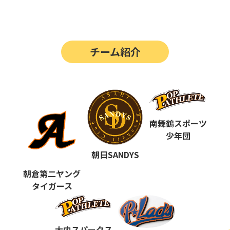
第14回
ポップアスリートカップ
第13回
ポップアスリートカップ
チーム紹介
第12回
決勝戦の動画はこちらから
第12回
ポップアスリートカップ
第11回
ポップアスリートカップ
第10回
南舞鶴スポーツ
ポップアスリートカップ
少年団
第9回
ポップアスリートカップ
朝日SANDYS
第8回
ポップアスリートカップ
朝倉第二ヤング
タイガース
第7回
ポップアスリートカップ
第6回
ポップアスリートカップ
大内スパークス