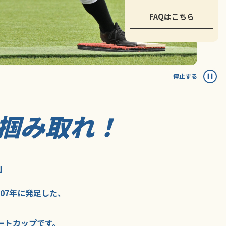
FAQはこちら
停止する
掴み取れ！
」
007年に
発足した、
ートカップ
です。