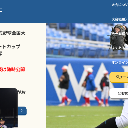
大会につ
ストトーナメ
大会概要
式野球全国大
チーム紹
ートカップ
よくある
奪
オンライ
表は随時公開
チー
LINE登録
がお
お
ージはこちら