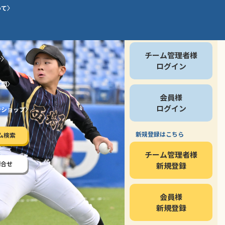
いて
会員の方
チーム管理者様
介
ログイン
質問
会員様
ログイン
ンショップ
新規登録はこちら
ム検索
チーム管理者様
問合せ
新規登録
会員様
新規登録