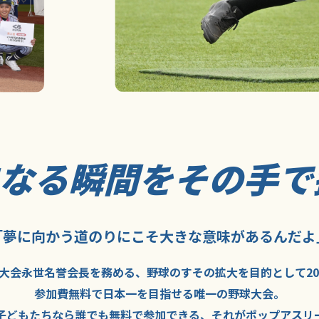
になる瞬間を
その手で
「夢に向かう道のり
にこそ
大きな意味が
あるんだよ
大会永世名誉会長を
務める、野球の
すその拡大を
目的として
2
参加費無料で
日本一を
目指せる
唯一の野球大会。
子どもたちなら
誰でも
無料で
参加できる、
それが
ポップアスリ