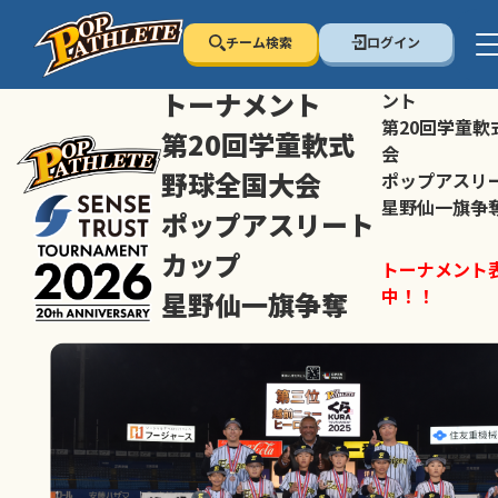
チーム検索
ログイン
センス・トラスト
センス・トラ
トーナメント
ント
第20回学童軟
第20回学童軟式
会
野球全国大会
ポップアスリ
星野仙一旗争
ポップアスリート
カップ
トーナメント
中！！
星野仙一旗争奪
スマホの方は
トーナメント表は随時公開
すすめ！
中！！
大会ペ