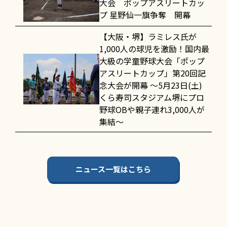
大会 ポップアスリートカッ
プ 星野仙一旗争奪 開幕
【大阪・堺】ラミレス氏が
1,000人の球児を激励！国内最
大級の学童野球大会「ポップ
アスリートカップ」第20回記
念大会が開幕 〜5月23日(土)
くら寿司スタジアム堺にプロ
野球OBや親子連れ3,000人が
集結〜
ニュース一覧はこちら