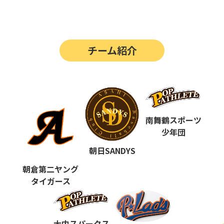
第14回
ポップアスリートカップ
第13回
ポップアスリートカップ
チーム紹介
第12回
決勝戦の動画はこちらから
第12回
ポップアスリートカップ
第11回
ポップアスリートカップ
第10回
南舞鶴スポーツ
ポップアスリートカップ
少年団
第9回
ポップアスリートカップ
朝日SANDYS
第8回
ポップアスリートカップ
朝倉第二ヤング
タイガース
第7回
ポップアスリートカップ
第6回
ポップアスリートカップ
大内スパークス