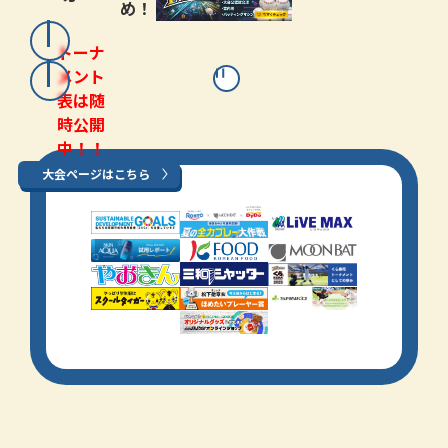
め！
トーナ
メント
表は随
時公開
中！！
大会ページはこちら