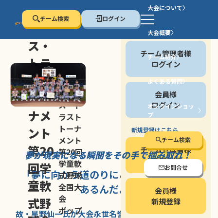
大会について
チーム検索
ログイン
セン
大会概要
会員の方
ス・
チーム管理者様
チーム紹介
トラ
ログイン
スト
よくある質問
セン
会員様
トー
ス・ト
ログイン
オンラインショッ
ナメ
プ
ラスト
停止する
トーナ
ント
新規登録はこちら
メント
チーム検索
第20
チーム管理者様
第20回
夢が現実になる瞬間を
その手で掴み取れ！
新規登録
学童軟
回学
お問合せ
「夢に向かう道のり
にこそ
大きな意味が
式野球
童軟
全国大
あるんだよ」
会員様
会
式野
新規登録
ポップ
故・星野仙一氏が
大会永世名誉会長を
務める、野球の