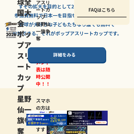
球全
アスリ
すその拡大を
目的として
2007年に
発足した、
ートカ
FAQはこちら
国大
参加費無料で
日本一を
目指せる
唯一の野球大会。
ップ
会
星野仙
野球が大好きな
子どもたちなら
誰でも
無料で
一旗争
ポッ
参加できる、
それが
ポップアスリートカップ
です。
奪
プア
スリ
詳細をみる
トーナ
メント
ート
表は随
カッ
時公開
中！！
プ
星野
スマホ
仙一
の方は
LINE登
旗争
録
がお
奪
すす