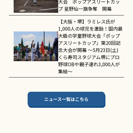
大会 ポップアスリートカッ
プ 星野仙一旗争奪 開幕
【大阪・堺】ラミレス氏が
1,000人の球児を激励！国内最
大級の学童野球大会「ポップ
アスリートカップ」第20回記
念大会が開幕 〜5月23日(土)
くら寿司スタジアム堺にプロ
野球OBや親子連れ3,000人が
集結〜
ニュース一覧はこちら