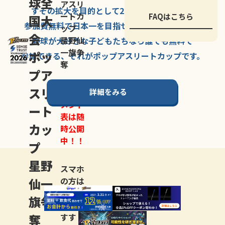
球全
アスリ
すその拡大を
目的として
2007年に
発足した、
ートカ
FAQはこちら
国大
参加費無料で
日本一を
目指せる
唯一の野球大会。
ップ
会
星野仙
野球が大好きな
子どもたちなら
誰でも
無料で
一旗争
ポッ
参加できる、
それが
ポップアスリートカップ
です。
奪
プア
スリ
詳細をみる
トーナ
メント
ート
表は随
カッ
時公開
中！！
プ
星野
スマホ
仙一
の方は
LINE登
旗争
録
がお
奪
すす