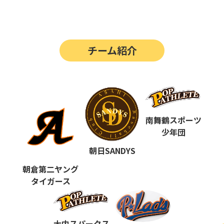
第14回
ポップアスリートカップ
第13回
ポップアスリートカップ
チーム紹介
第12回
決勝戦の動画はこちらから
第12回
ポップアスリートカップ
第11回
ポップアスリートカップ
第10回
南舞鶴スポーツ
ポップアスリートカップ
少年団
第9回
ポップアスリートカップ
朝日SANDYS
第8回
ポップアスリートカップ
朝倉第二ヤング
タイガース
第7回
ポップアスリートカップ
第6回
ポップアスリートカップ
大内スパークス