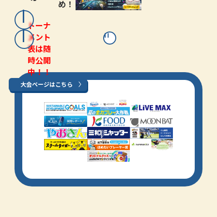
め！
トーナ
メント
表は随
時公開
中！！
大会ページはこちら