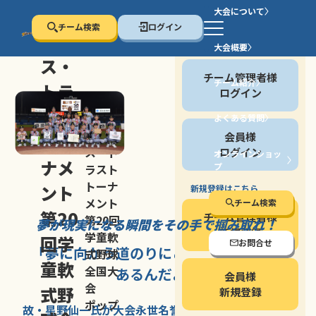
大会について
チーム検索
ログイン
セン
大会概要
会員の方
ス・
チーム管理者様
チーム紹介
トラ
ログイン
スト
よくある質問
セン
会員様
トー
ス・ト
ログイン
オンラインショッ
ナメ
プ
ラスト
停止する
トーナ
ント
新規登録はこちら
メント
チーム検索
第20
チーム管理者様
第20回
夢が現実になる瞬間を
その手で掴み取れ！
新規登録
学童軟
回学
お問合せ
「夢に向かう道のり
にこそ
大きな意味が
式野球
童軟
全国大
あるんだよ」
会員様
会
式野
新規登録
ポップ
故・星野仙一氏が
大会永世名誉会長を
務める、野球の