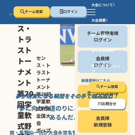
大会について
チーム検索
ログイン
セン
大会概要
会員の方
ス・
チーム管理者様
チーム紹介
トラ
ログイン
スト
よくある質問
セン
会員様
トー
ス・ト
ログイン
オンラインショッ
ナメ
プ
ラスト
停止する
トーナ
ント
新規登録はこちら
メント
チーム検索
第20
チーム管理者様
第20回
夢が現実になる瞬間を
その手で掴み取れ！
新規登録
学童軟
回学
お問合せ
「夢に向かう道のり
にこそ
大きな意味が
式野球
童軟
全国大
あるんだよ」
会員様
会
式野
新規登録
ポップ
故・星野仙一氏が
大会永世名誉会長を
務める、野球の