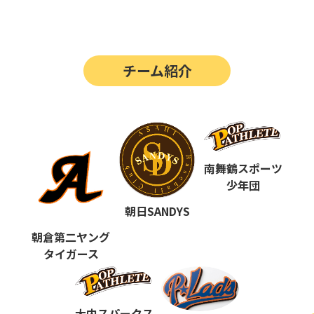
第14回
ポップアスリートカップ
第13回
ポップアスリートカップ
チーム紹介
第12回
決勝戦の動画はこちらから
第12回
ポップアスリートカップ
第11回
ポップアスリートカップ
第10回
南舞鶴スポーツ
ポップアスリートカップ
少年団
第9回
ポップアスリートカップ
朝日SANDYS
第8回
ポップアスリートカップ
朝倉第二ヤング
タイガース
第7回
ポップアスリートカップ
第6回
ポップアスリートカップ
大内スパークス