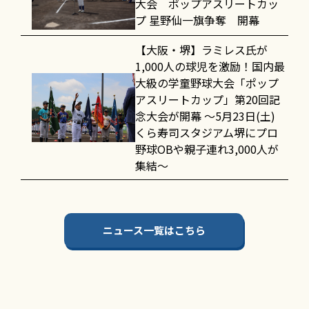
大会 ポップアスリートカッ
プ 星野仙一旗争奪 開幕
【大阪・堺】ラミレス氏が
1,000人の球児を激励！国内最
大級の学童野球大会「ポップ
アスリートカップ」第20回記
念大会が開幕 〜5月23日(土)
くら寿司スタジアム堺にプロ
野球OBや親子連れ3,000人が
集結〜
ニュース一覧はこちら