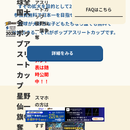
球全
アスリ
すその拡大を
目的として
2007年に
発足した、
ートカ
FAQはこちら
国大
参加費無料で
日本一を
目指せる
唯一の野球大会。
ップ
会
星野仙
野球が大好きな
子どもたちなら
誰でも
無料で
一旗争
ポッ
参加できる、
それが
ポップアスリートカップ
です。
奪
プア
スリ
詳細をみる
トーナ
メント
ート
表は随
カッ
時公開
中！！
プ
星野
スマホ
仙一
の方は
LINE登
旗争
録
がお
奪
すす