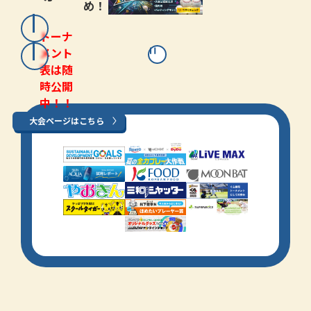
め！
トーナ
メント
表は随
時公開
中！！
大会ページはこちら