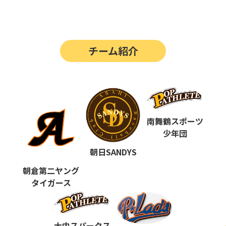
第14回
ポップアスリートカップ
第13回
ポップアスリートカップ
チーム紹介
第12回
決勝戦の動画はこちらから
第12回
ポップアスリートカップ
第11回
ポップアスリートカップ
第10回
南舞鶴スポーツ
ポップアスリートカップ
少年団
第9回
ポップアスリートカップ
朝日SANDYS
第8回
ポップアスリートカップ
朝倉第二ヤング
タイガース
第7回
ポップアスリートカップ
第6回
ポップアスリートカップ
大内スパークス