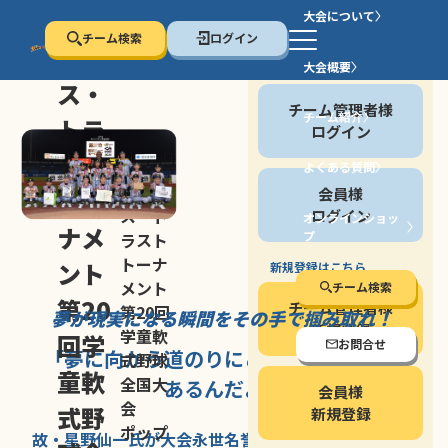
大会について
チーム検索
ログイン
セン
大会概要
会員の方
ス・
チーム管理者様
チーム紹介
トラ
ログイン
スト
よくある質問
セン
会員様
トー
ス・ト
ログイン
オンラインショッ
ナメ
プ
ラスト
停止する
トーナ
ント
新規登録はこちら
メント
チーム検索
第20
チーム管理者様
第20回
夢が現実になる瞬間を
その手で掴み取れ！
新規登録
学童軟
回学
お問合せ
「夢に向かう道のり
にこそ
大きな意味が
式野球
童軟
全国大
あるんだよ」
会員様
会
式野
新規登録
ポップ
故・星野仙一氏が
大会永世名誉会長を
務める、野球の