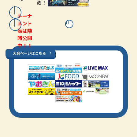
め！
トーナ
メント
表は随
時公開
中！！
大会ページはこちら