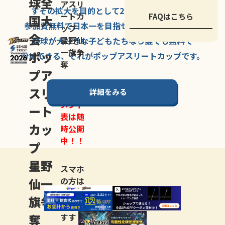
球全
アスリ
すその拡大を
目的として
2007年に
発足した、
ートカ
FAQはこちら
国大
参加費無料で
日本一を
目指せる
唯一の野球大会。
ップ
会
星野仙
野球が大好きな
子どもたちなら
誰でも
無料で
一旗争
ポッ
参加できる、
それが
ポップアスリートカップ
です。
奪
プア
スリ
詳細をみる
トーナ
メント
ート
表は随
カッ
時公開
中！！
プ
星野
スマホ
仙一
の方は
LINE登
旗争
録
がお
奪
すす