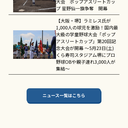
大会 ポップアスリートカッ
プ 星野仙一旗争奪 開幕
【大阪・堺】ラミレス氏が
1,000人の球児を激励！国内最
大級の学童野球大会「ポップ
アスリートカップ」第20回記
念大会が開幕 〜5月23日(土)
くら寿司スタジアム堺にプロ
野球OBや親子連れ3,000人が
集結〜
ニュース一覧はこちら