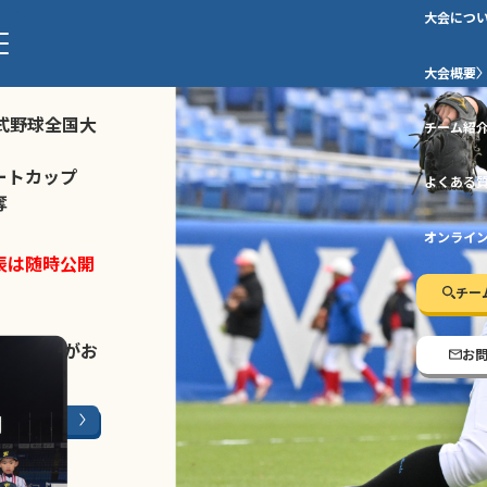
大会につ
ストトーナメ
大会概要
式野球全国大
チーム紹
ートカップ
よくある
奪
オンライ
表は随時公開
チー
LINE登録
がお
お
ージはこちら