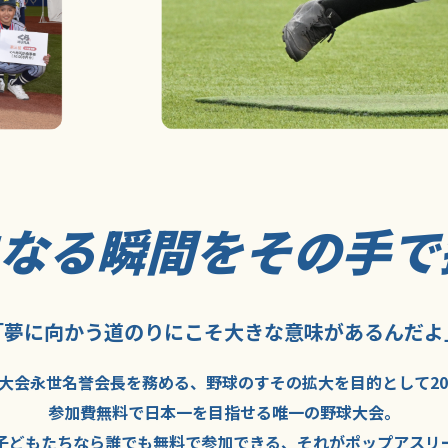
になる瞬間を
その手で
「夢に向かう道のり
にこそ
大きな意味が
あるんだよ
大会永世名誉会長を
務める、野球の
すその拡大を
目的として
2
参加費無料で
日本一を
目指せる
唯一の野球大会。
子どもたちなら
誰でも
無料で
参加できる、
それが
ポップアスリ