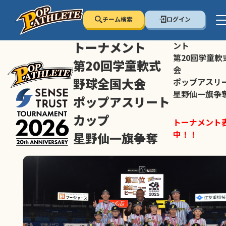
チーム検索
ログイン
センス・トラスト
センス・トラ
トーナメント
ント
第20回学童軟
第20回学童軟式
会
野球全国大会
ポップアスリ
星野仙一旗争
ポップアスリート
カップ
トーナメント
中！！
星野仙一旗争奪
スマホの方は
トーナメント表は随時公開
すすめ！
中！！
大会ペ