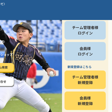
いて
会員の方
チーム管理者様
介
ログイン
質問
会員様
ログイン
ンショップ
新規登録はこちら
ム検索
チーム管理者様
問合せ
新規登録
会員様
新規登録