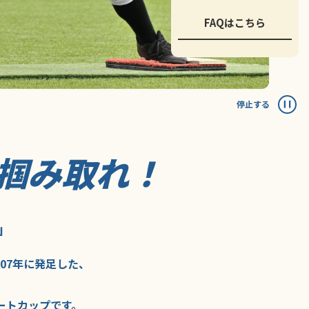
FAQはこちら
停止する
掴み取れ！
」
007年に
発足した、
ートカップ
です。