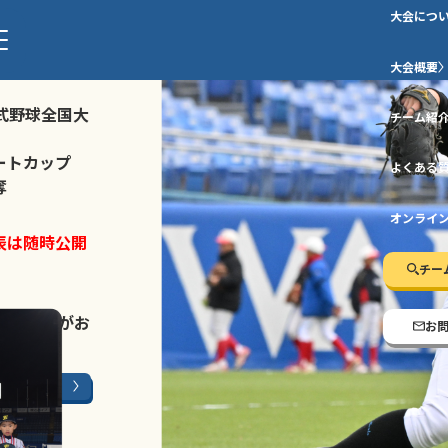
大会につ
ストトーナメ
大会概要
式野球全国大
チーム紹
ートカップ
よくある
奪
オンライ
表は随時公開
チー
LINE登録
がお
お
ージはこちら