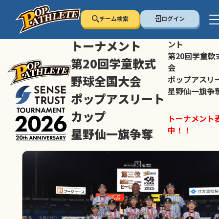
チーム検索
ログイン
センス・トラスト
センス・トラ
トーナメント
ント
第20回学童軟
第20回学童軟式
会
野球全国大会
ポップアスリ
星野仙一旗争
ポップアスリート
カップ
トーナメント
中！！
星野仙一旗争奪
スマホの方は
トーナメント表は随時公開
すすめ！
中！！
大会ペ