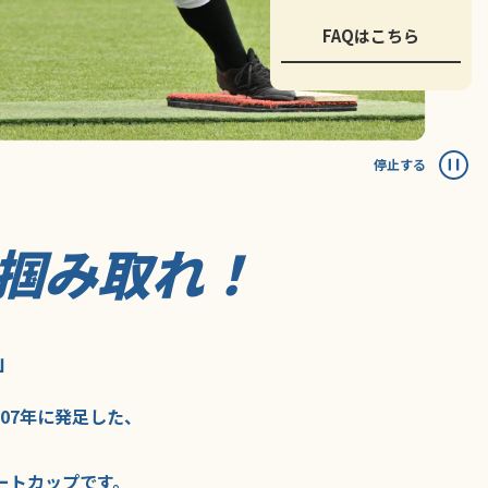
FAQはこちら
停止する
掴み取れ！
」
007年に
発足した、
ートカップ
です。