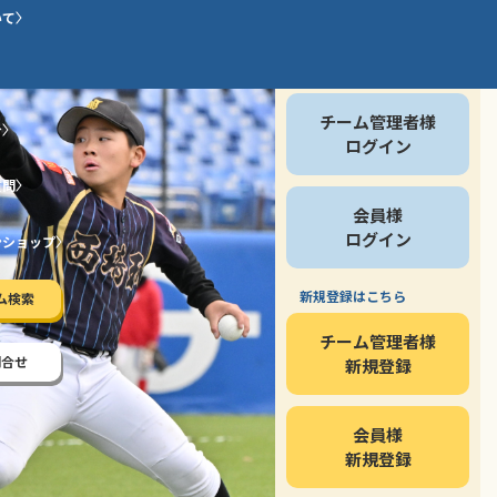
いて
会員の方
チーム管理者様
介
ログイン
質問
会員様
ログイン
ンショップ
新規登録はこちら
ム検索
チーム管理者様
問合せ
新規登録
会員様
新規登録