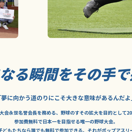
になる瞬間を
その手で
「夢に向かう道のり
にこそ
大きな意味が
あるんだよ
大会永世名誉会長を
務める、野球の
すその拡大を
目的として
2
参加費無料で
日本一を
目指せる
唯一の野球大会。
子どもたちなら
誰でも
無料で
参加できる、
それが
ポップアスリ