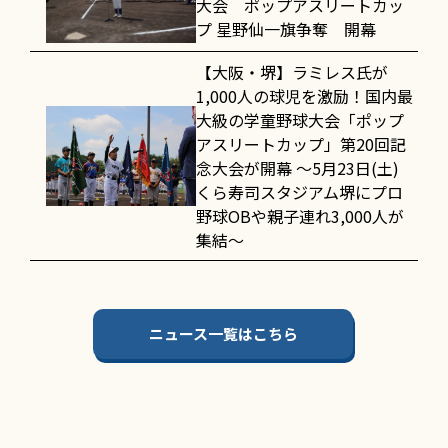
大会 ポップアスリートカッ
プ 星野仙一旗争奪 開幕
【大阪・堺】ラミレス氏が
1,000人の球児を激励！国内最
大級の学童野球大会「ポップ
アスリートカップ」第20回記
念大会が開幕 〜5月23日(土)
くら寿司スタジアム堺にプロ
野球OBや親子連れ3,000人が
集結〜
ニュース一覧はこちら