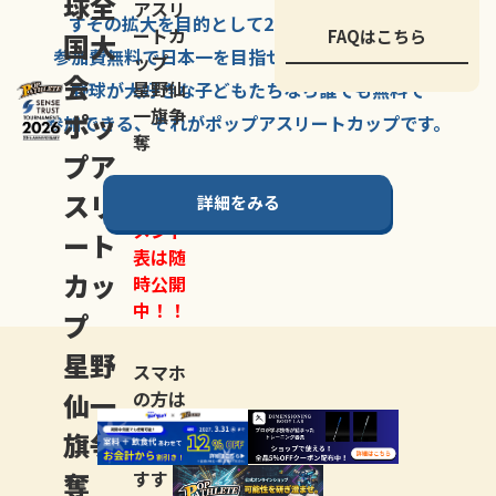
球全
アスリ
すその拡大を
目的として
2007年に
発足した、
ートカ
FAQはこちら
国大
参加費無料で
日本一を
目指せる
唯一の野球大会。
ップ
会
星野仙
野球が大好きな
子どもたちなら
誰でも
無料で
一旗争
ポッ
参加できる、
それが
ポップアスリートカップ
です。
奪
プア
スリ
詳細をみる
トーナ
メント
ート
表は随
カッ
時公開
中！！
プ
星野
スマホ
仙一
の方は
LINE登
旗争
録
がお
奪
すす