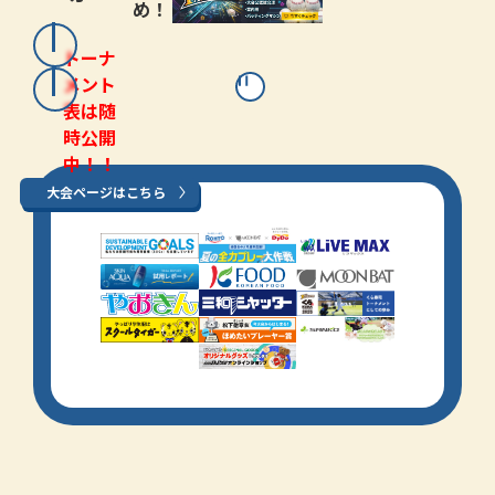
め！
トーナ
メント
表は随
時公開
中！！
大会ページはこちら