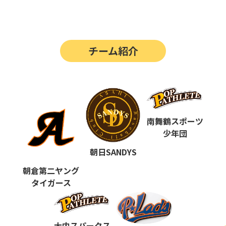
第14回
ポップアスリートカップ
第13回
ポップアスリートカップ
チーム紹介
第12回
決勝戦の動画はこちらから
第12回
ポップアスリートカップ
第11回
ポップアスリートカップ
第10回
南舞鶴スポーツ
ポップアスリートカップ
少年団
第9回
ポップアスリートカップ
朝日SANDYS
第8回
ポップアスリートカップ
朝倉第二ヤング
タイガース
第7回
ポップアスリートカップ
第6回
ポップアスリートカップ
大内スパークス