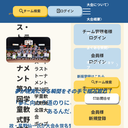
大会について
チーム検索
ログイン
セン
大会概要
会員の方
ス・
チーム管理者様
チーム紹介
トラ
ログイン
スト
よくある質問
セン
会員様
トー
ス・ト
ログイン
オンラインショッ
ナメ
プ
ラスト
停止する
トーナ
ント
新規登録はこちら
メント
チーム検索
第20
チーム管理者様
第20回
夢が現実になる瞬間を
その手で掴み取れ！
新規登録
学童軟
回学
お問合せ
「夢に向かう道のり
にこそ
大きな意味が
式野球
童軟
全国大
あるんだよ」
会員様
会
式野
新規登録
ポップ
故・星野仙一氏が
大会永世名誉会長を
務める、野球の