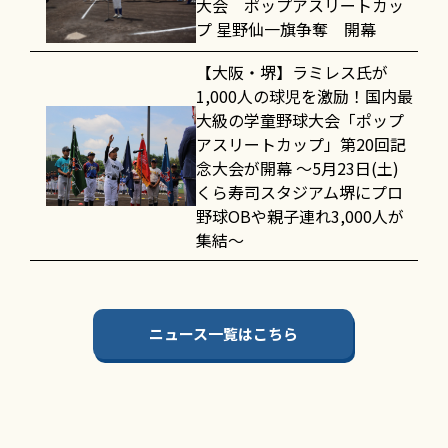
大会 ポップアスリートカッ
プ 星野仙一旗争奪 開幕
【大阪・堺】ラミレス氏が
1,000人の球児を激励！国内最
大級の学童野球大会「ポップ
アスリートカップ」第20回記
念大会が開幕 〜5月23日(土)
くら寿司スタジアム堺にプロ
野球OBや親子連れ3,000人が
集結〜
ニュース一覧はこちら