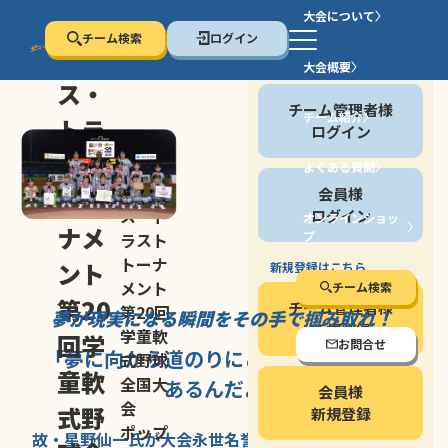
大会について
チーム検索
ログイン
セン
大会概要
会員の方
ス・
チーム管理者様
チーム紹介
トラ
ログイン
スト
よくある質問
セン
会員様
トー
ス・ト
ログイン
オンラインショッ
ナメ
プ
ラスト
停止する
トーナ
ント
新規登録はこちら
メント
チーム検索
第20
チーム管理者様
第20回
夢が現実になる瞬間を
その手で掴み取れ！
新規登録
学童軟
回学
お問合せ
「夢に向かう道のり
にこそ
大きな意味が
式野球
童軟
全国大
あるんだよ」
会員様
会
式野
新規登録
ポップ
故・星野仙一氏が
大会永世名誉会長を
務める、野球の