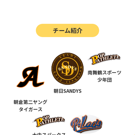
第14回
ポップアスリートカップ
第13回
ポップアスリートカップ
チーム紹介
第12回
決勝戦の動画はこちらから
第12回
ポップアスリートカップ
第11回
ポップアスリートカップ
第10回
南舞鶴スポーツ
ポップアスリートカップ
少年団
第9回
ポップアスリートカップ
朝日SANDYS
第8回
ポップアスリートカップ
朝倉第二ヤング
タイガース
第7回
ポップアスリートカップ
第6回
ポップアスリートカップ
大内スパークス