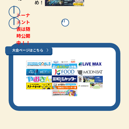
め！
トーナ
メント
表は随
時公開
中！！
大会ページはこちら