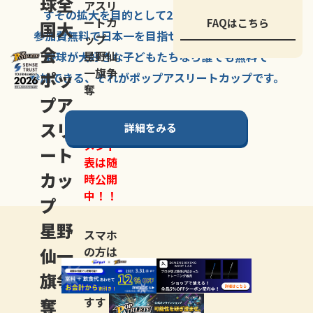
球全
アスリ
すその拡大を
目的として
2007年に
発足した、
ートカ
FAQはこちら
国大
参加費無料で
日本一を
目指せる
唯一の野球大会。
ップ
会
星野仙
野球が大好きな
子どもたちなら
誰でも
無料で
一旗争
ポッ
参加できる、
それが
ポップアスリートカップ
です。
奪
プア
スリ
詳細をみる
トーナ
メント
ート
表は随
カッ
時公開
中！！
プ
星野
スマホ
仙一
の方は
LINE登
旗争
録
がお
奪
すす