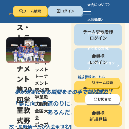
大会について
チーム検索
ログイン
セン
大会概要
会員の方
ス・
チーム管理者様
チーム紹介
トラ
ログイン
スト
よくある質問
セン
会員様
トー
ス・ト
ログイン
オンラインショッ
ナメ
プ
ラスト
停止する
トーナ
ント
新規登録はこちら
メント
チーム検索
第20
チーム管理者様
第20回
夢が現実になる瞬間を
その手で掴み取れ！
新規登録
学童軟
回学
お問合せ
「夢に向かう道のり
にこそ
大きな意味が
式野球
童軟
全国大
あるんだよ」
会員様
会
式野
新規登録
ポップ
故・星野仙一氏が
大会永世名誉会長を
務める、野球の