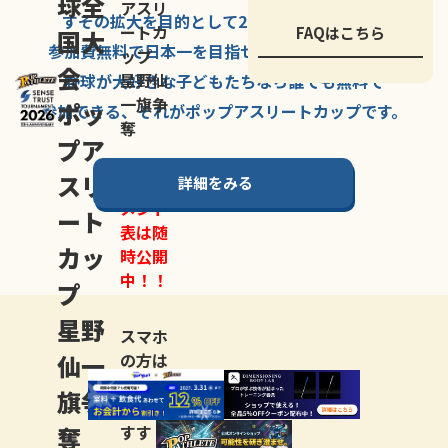
球全
アスリ
すその拡大を
目的として
2007年に
発足した、
ートカ
FAQはこちら
国大
参加費無料で
日本一を
目指せる
唯一の野球大会。
ップ
会
星野仙
野球が大好きな
子どもたちなら
誰でも
無料で
一旗争
ポッ
参加できる、
それが
ポップアスリートカップ
です。
奪
プア
スリ
詳細をみる
トーナ
メント
ート
表は随
カッ
時公開
中！！
プ
星野
スマホ
仙一
の方は
LINE登
旗争
録
がお
奪
すす