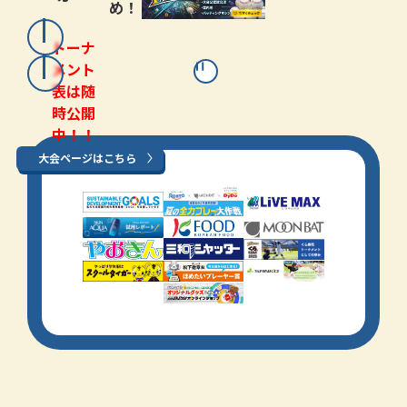
め！
トーナ
メント
表は随
時公開
中！！
大会ページはこちら