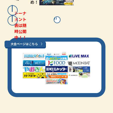
め！
トーナ
メント
表は随
時公開
中！！
大会ページはこちら