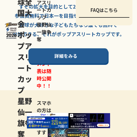
球全
アスリ
すその拡大を
目的として
2007年に
発足した、
ートカ
FAQはこちら
国大
参加費無料で
日本一を
目指せる
唯一の野球大会。
ップ
会
星野仙
野球が大好きな
子どもたちなら
誰でも
無料で
一旗争
ポッ
参加できる、
それが
ポップアスリートカップ
です。
奪
プア
スリ
詳細をみる
トーナ
メント
ート
表は随
カッ
時公開
中！！
プ
星野
スマホ
仙一
の方は
LINE登
旗争
録
がお
奪
すす