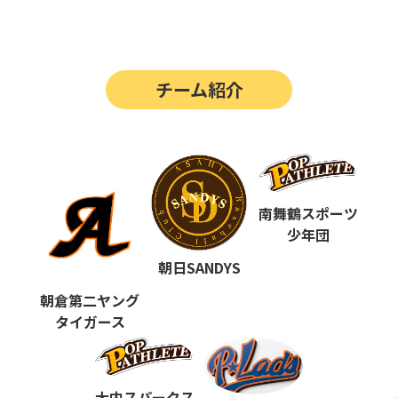
第14回
ポップアスリートカップ
第13回
ポップアスリートカップ
チーム紹介
第12回
決勝戦の動画はこちらから
第12回
ポップアスリートカップ
第11回
ポップアスリートカップ
第10回
南舞鶴スポーツ
ポップアスリートカップ
少年団
第9回
ポップアスリートカップ
朝日SANDYS
第8回
ポップアスリートカップ
朝倉第二ヤング
タイガース
第7回
ポップアスリートカップ
第6回
ポップアスリートカップ
大内スパークス