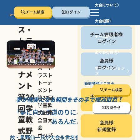
大会について
チーム検索
ログイン
セン
大会概要
会員の方
ス・
チーム管理者様
チーム紹介
トラ
ログイン
スト
よくある質問
セン
会員様
トー
ス・ト
ログイン
オンラインショッ
ナメ
プ
ラスト
停止する
トーナ
ント
新規登録はこちら
メント
チーム検索
第20
チーム管理者様
第20回
夢が現実になる瞬間を
その手で掴み取れ！
新規登録
学童軟
回学
お問合せ
「夢に向かう道のり
にこそ
大きな意味が
式野球
童軟
全国大
あるんだよ」
会員様
会
式野
新規登録
ポップ
故・星野仙一氏が
大会永世名誉会長を
務める、野球の