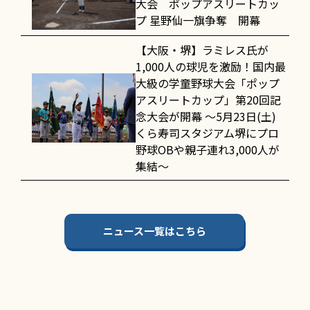
大会 ポップアスリートカッ
プ 星野仙一旗争奪 開幕
【大阪・堺】ラミレス氏が
1,000人の球児を激励！国内最
大級の学童野球大会「ポップ
アスリートカップ」第20回記
念大会が開幕 〜5月23日(土)
くら寿司スタジアム堺にプロ
野球OBや親子連れ3,000人が
集結〜
ニュース一覧はこちら