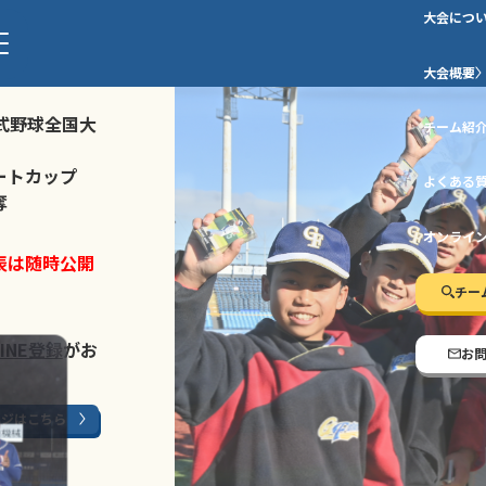
大会につ
ストトーナメ
大会概要
式野球全国大
チーム紹
ートカップ
よくある
奪
オンライ
表は随時公開
チー
LINE登録
がお
お
ージはこちら