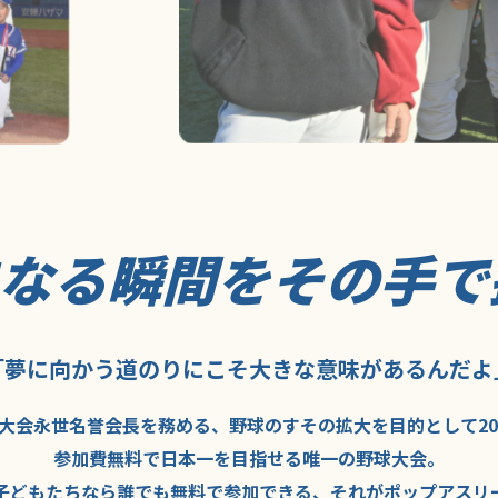
になる瞬間を
その手で
「夢に向かう道のり
にこそ
大きな意味が
あるんだよ
大会永世名誉会長を
務める、野球の
すその拡大を
目的として
2
参加費無料で
日本一を
目指せる
唯一の野球大会。
子どもたちなら
誰でも
無料で
参加できる、
それが
ポップアスリ