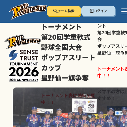
チーム検索
ログイン
センス・トラスト
センス・トラ
トーナメント
ント
第20回学童軟
第20回学童軟式
会
野球全国大会
ポップアスリ
星野仙一旗争
ポップアスリート
カップ
トーナメント
中！！
星野仙一旗争奪
スマホの方は
トーナメント表は随時公開
すすめ！
中！！
大会ペ