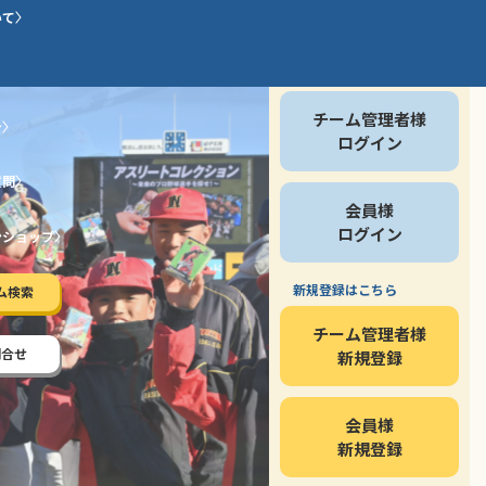
いて
会員の方
チーム管理者様
介
ログイン
質問
会員様
ログイン
ンショップ
新規登録はこちら
ム検索
チーム管理者様
問合せ
新規登録
会員様
新規登録