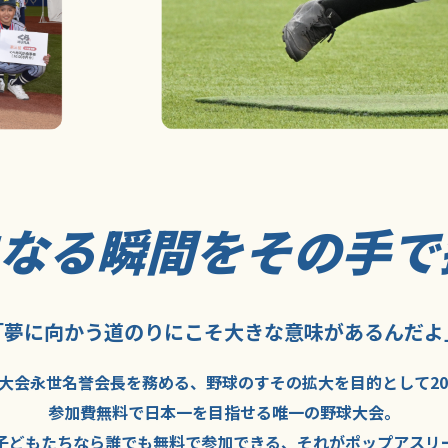
になる瞬間を
その手で
「夢に向かう道のり
にこそ
大きな意味が
あるんだよ
大会永世名誉会長を
務める、野球の
すその拡大を
目的として
2
参加費無料で
日本一を
目指せる
唯一の野球大会。
子どもたちなら
誰でも
無料で
参加できる、
それが
ポップアスリ