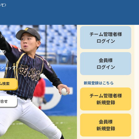
いて
会員の方
チーム管理者様
介
ログイン
質問
会員様
ログイン
ンショップ
新規登録はこちら
ム検索
チーム管理者様
問合せ
新規登録
会員様
新規登録