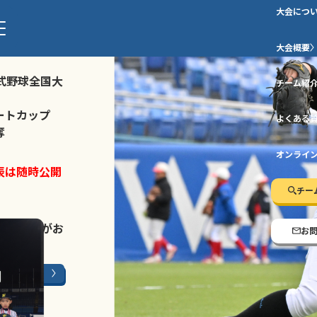
大会につ
ストトーナメ
大会概要
式野球全国大
チーム紹
ートカップ
よくある
奪
オンライ
表は随時公開
チー
LINE登録
がお
お
ージはこちら