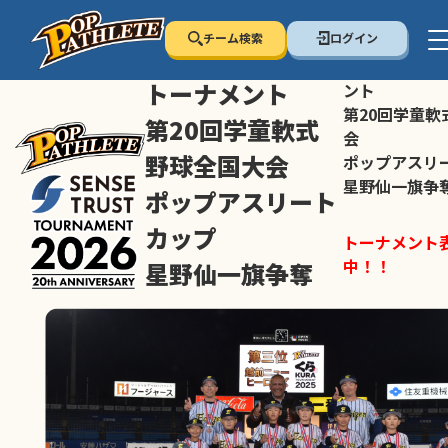
チーム検索
ログイン
センス・トラスト
センス・トラ
トーナメント
ント
第20回学童軟
第20回学童軟式
会
野球全国大会
ポップアスリ
星野仙一旗争
ポップアスリート
カップ
トーナメント
中！！
星野仙一旗争奪
スマホの方は
トーナメント表は随時公開
すすめ！
中！！
大会ペ