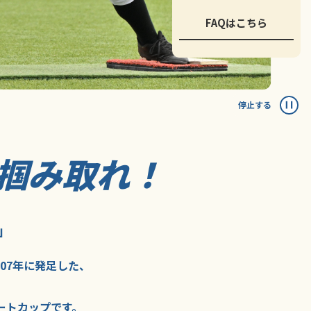
FAQはこちら
停止する
掴み取れ！
」
007年に
発足した、
ートカップ
です。