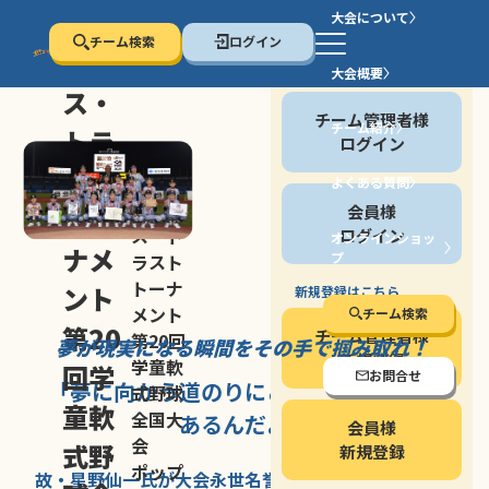
大会について
チーム検索
ログイン
セン
大会概要
会員の方
ス・
チーム管理者様
チーム紹介
トラ
ログイン
スト
よくある質問
セン
会員様
トー
ス・ト
ログイン
オンラインショッ
ナメ
プ
ラスト
停止する
トーナ
ント
新規登録はこちら
メント
チーム検索
第20
チーム管理者様
第20回
夢が現実になる瞬間を
その手で掴み取れ！
新規登録
学童軟
回学
お問合せ
「夢に向かう道のり
にこそ
大きな意味が
式野球
童軟
全国大
あるんだよ」
会員様
会
式野
新規登録
ポップ
故・星野仙一氏が
大会永世名誉会長を
務める、野球の