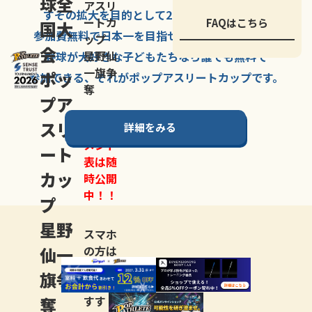
球全
アスリ
すその拡大を
目的として
2007年に
発足した、
ートカ
FAQはこちら
国大
参加費無料で
日本一を
目指せる
唯一の野球大会。
ップ
会
星野仙
野球が大好きな
子どもたちなら
誰でも
無料で
一旗争
ポッ
参加できる、
それが
ポップアスリートカップ
です。
奪
プア
スリ
詳細をみる
トーナ
メント
ート
表は随
カッ
時公開
中！！
プ
星野
スマホ
仙一
の方は
LINE登
旗争
録
がお
奪
すす