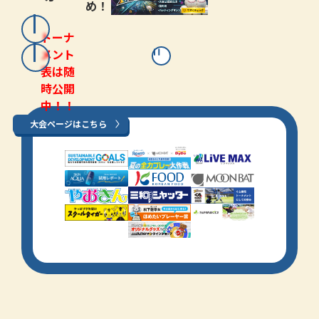
め！
トーナ
メント
表は随
時公開
中！！
大会ページはこちら