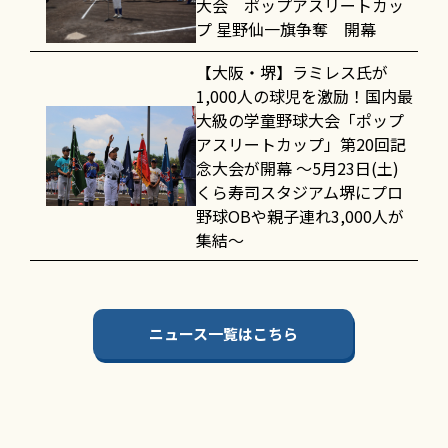
大会 ポップアスリートカッ
プ 星野仙一旗争奪 開幕
【大阪・堺】ラミレス氏が
1,000人の球児を激励！国内最
大級の学童野球大会「ポップ
アスリートカップ」第20回記
念大会が開幕 〜5月23日(土)
くら寿司スタジアム堺にプロ
野球OBや親子連れ3,000人が
集結〜
ニュース一覧はこちら