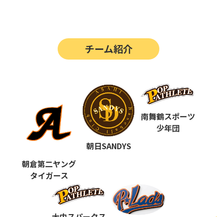
第14回
ポップアスリートカップ
第13回
ポップアスリートカップ
チーム紹介
第12回
決勝戦の動画はこちらから
第12回
ポップアスリートカップ
第11回
ポップアスリートカップ
第10回
南舞鶴スポーツ
ポップアスリートカップ
少年団
第9回
ポップアスリートカップ
朝日SANDYS
第8回
ポップアスリートカップ
朝倉第二ヤング
タイガース
第7回
ポップアスリートカップ
第6回
ポップアスリートカップ
大内スパークス