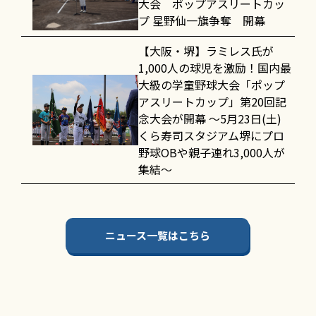
大会 ポップアスリートカッ
プ 星野仙一旗争奪 開幕
【大阪・堺】ラミレス氏が
1,000人の球児を激励！国内最
大級の学童野球大会「ポップ
アスリートカップ」第20回記
念大会が開幕 〜5月23日(土)
くら寿司スタジアム堺にプロ
野球OBや親子連れ3,000人が
集結〜
ニュース一覧はこちら