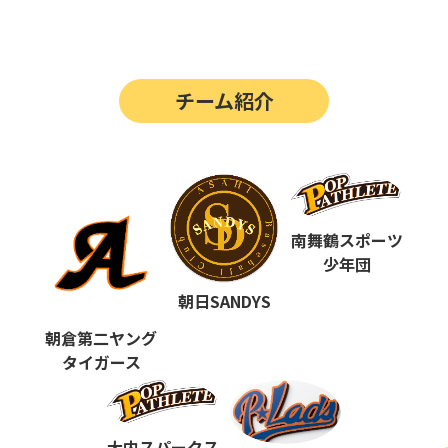
第14回
ポップアスリートカップ
第13回
ポップアスリートカップ
チーム紹介
第12回
決勝戦の動画はこちらから
第12回
ポップアスリートカップ
第11回
ポップアスリートカップ
第10回
南舞鶴スポーツ
ポップアスリートカップ
少年団
第9回
ポップアスリートカップ
朝日SANDYS
第8回
ポップアスリートカップ
朝倉第二ヤング
タイガース
第7回
ポップアスリートカップ
第6回
ポップアスリートカップ
大内スパークス