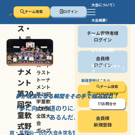
大会について
チーム検索
ログイン
セン
大会概要
会員の方
ス・
チーム管理者様
チーム紹介
トラ
ログイン
スト
よくある質問
セン
会員様
トー
ス・ト
ログイン
オンラインショッ
ナメ
プ
ラスト
停止する
トーナ
ント
新規登録はこちら
メント
チーム検索
第20
チーム管理者様
第20回
夢が現実になる瞬間を
その手で掴み取れ！
新規登録
学童軟
回学
お問合せ
「夢に向かう道のり
にこそ
大きな意味が
式野球
童軟
全国大
あるんだよ」
会員様
会
式野
新規登録
ポップ
故・星野仙一氏が
大会永世名誉会長を
務める、野球の