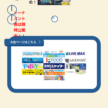
め！
トーナ
メント
表は随
時公開
中！！
大会ページはこちら