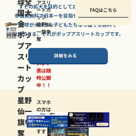
球全
アスリ
すその拡大を
目的として
2007年に
発足した、
ートカ
FAQはこちら
国大
参加費無料で
日本一を
目指せる
唯一の野球大会。
ップ
会
星野仙
野球が大好きな
子どもたちなら
誰でも
無料で
一旗争
ポッ
参加できる、
それが
ポップアスリートカップ
です。
奪
プア
スリ
詳細をみる
トーナ
メント
ート
表は随
カッ
時公開
中！！
プ
星野
スマホ
仙一
の方は
LINE登
旗争
録
がお
奪
すす