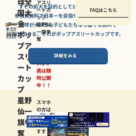
球全
アスリ
すその拡大を
目的として
2007年に
発足した、
ートカ
FAQはこちら
国大
参加費無料で
日本一を
目指せる
唯一の野球大会。
ップ
会
星野仙
野球が大好きな
子どもたちなら
誰でも
無料で
一旗争
ポッ
参加できる、
それが
ポップアスリートカップ
です。
奪
プア
スリ
詳細をみる
トーナ
メント
ート
表は随
カッ
時公開
中！！
プ
星野
スマホ
仙一
の方は
LINE登
旗争
録
がお
奪
すす