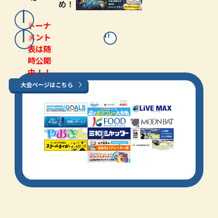
め！
トーナ
メント
表は随
時公開
中！！
大会ページはこちら