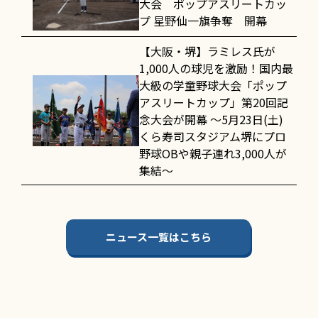
大会 ポップアスリートカッ
プ 星野仙一旗争奪 開幕
【大阪・堺】ラミレス氏が
1,000人の球児を激励！国内最
大級の学童野球大会「ポップ
アスリートカップ」第20回記
念大会が開幕 〜5月23日(土)
くら寿司スタジアム堺にプロ
野球OBや親子連れ3,000人が
集結〜
ニュース一覧はこちら