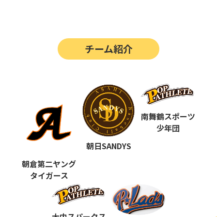
第14回
ポップアスリートカップ
第13回
ポップアスリートカップ
チーム紹介
第12回
決勝戦の動画はこちらから
第12回
ポップアスリートカップ
第11回
ポップアスリートカップ
第10回
南舞鶴スポーツ
ポップアスリートカップ
少年団
第9回
ポップアスリートカップ
朝日SANDYS
第8回
ポップアスリートカップ
朝倉第二ヤング
タイガース
第7回
ポップアスリートカップ
第6回
ポップアスリートカップ
大内スパークス