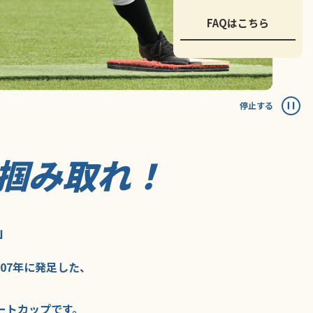
FAQはこちら
停止する
掴み取れ！
」
007年に
発足した、
ートカップ
です。