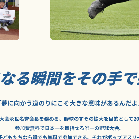
になる瞬間を
その手で
「夢に向かう道のり
にこそ
大きな意味が
あるんだよ
大会永世名誉会長を
務める、野球の
すその拡大を
目的として
2
参加費無料で
日本一を
目指せる
唯一の野球大会。
子どもたちなら
誰でも
無料で
参加できる、
それが
ポップアスリ