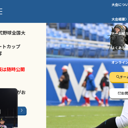
大会につ
ストトーナメ
大会概要
式野球全国大
チーム紹
ートカップ
よくある
奪
オンライ
表は随時公開
チー
LINE登録
がお
お
ージはこちら