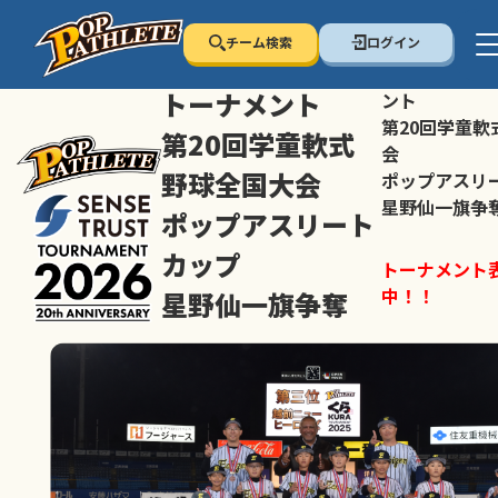
チーム検索
ログイン
センス・トラスト
センス・トラ
トーナメント
ント
第20回学童軟
第20回学童軟式
会
野球全国大会
ポップアスリ
星野仙一旗争
ポップアスリート
カップ
トーナメント
中！！
星野仙一旗争奪
スマホの方は
トーナメント表は随時公開
すすめ！
中！！
大会ペ