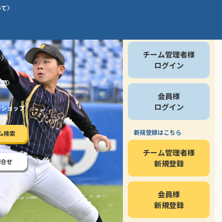
いて
会員の方
チーム管理者様
介
ログイン
質問
会員様
ログイン
ンショップ
新規登録はこちら
ム検索
チーム管理者様
問合せ
新規登録
会員様
新規登録