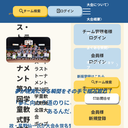
大会について
チーム検索
ログイン
セン
大会概要
会員の方
ス・
チーム管理者様
チーム紹介
トラ
ログイン
スト
よくある質問
セン
会員様
トー
ス・ト
ログイン
オンラインショッ
ナメ
プ
ラスト
停止する
トーナ
ント
新規登録はこちら
メント
チーム検索
第20
チーム管理者様
第20回
夢が現実になる瞬間を
その手で掴み取れ！
新規登録
学童軟
回学
お問合せ
「夢に向かう道のり
にこそ
大きな意味が
式野球
童軟
全国大
あるんだよ」
会員様
会
式野
新規登録
ポップ
故・星野仙一氏が
大会永世名誉会長を
務める、野球の