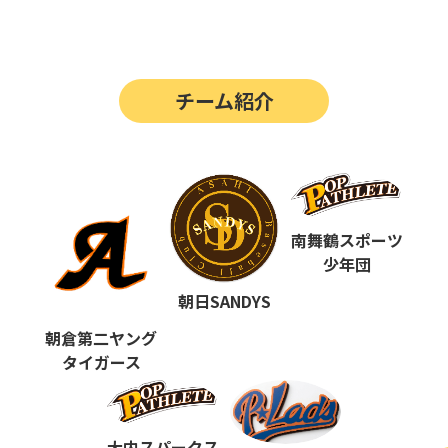
第14回
ポップアスリートカップ
第13回
ポップアスリートカップ
チーム紹介
第12回
決勝戦の動画はこちらから
第12回
ポップアスリートカップ
第11回
ポップアスリートカップ
第10回
南舞鶴スポーツ
ポップアスリートカップ
少年団
第9回
ポップアスリートカップ
朝日SANDYS
第8回
ポップアスリートカップ
朝倉第二ヤング
タイガース
第7回
ポップアスリートカップ
第6回
ポップアスリートカップ
大内スパークス