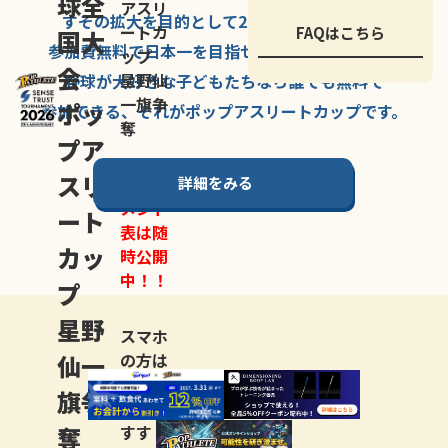
球全
アスリ
すその拡大を
目的として
2007年に
発足した、
ートカ
FAQはこちら
国大
参加費無料で
日本一を
目指せる
唯一の野球大会。
ップ
会
星野仙
野球が大好きな
子どもたちなら
誰でも
無料で
一旗争
ポッ
参加できる、
それが
ポップアスリートカップ
です。
奪
プア
スリ
詳細をみる
トーナ
メント
ート
表は随
カッ
時公開
中！！
プ
星野
スマホ
仙一
の方は
LINE登
旗争
録
がお
奪
すす