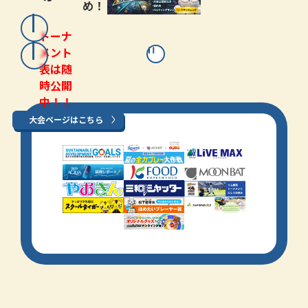
め！
トーナ
メント
表は随
時公開
中！！
大会ページはこちら