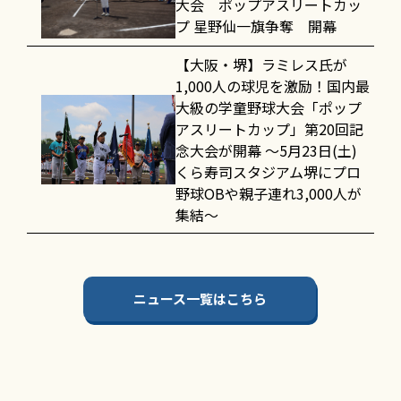
大会 ポップアスリートカッ
プ 星野仙一旗争奪 開幕
【大阪・堺】ラミレス氏が
1,000人の球児を激励！国内最
大級の学童野球大会「ポップ
アスリートカップ」第20回記
念大会が開幕 〜5月23日(土)
くら寿司スタジアム堺にプロ
野球OBや親子連れ3,000人が
集結〜
ニュース一覧はこちら