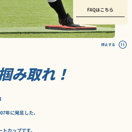
FAQはこちら
停止する
掴み取れ！
」
007年に
発足した、
ートカップ
です。