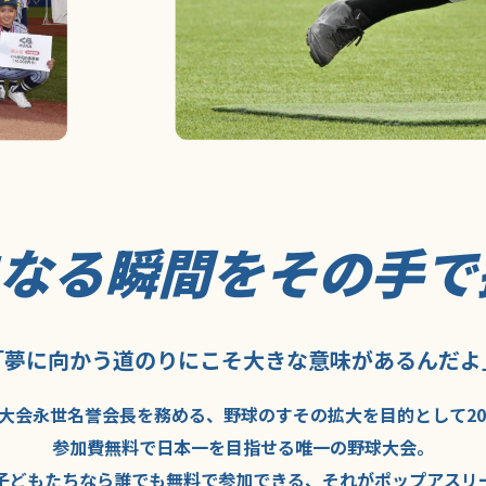
になる瞬間を
その手で
「夢に向かう道のり
にこそ
大きな意味が
あるんだよ
大会永世名誉会長を
務める、野球の
すその拡大を
目的として
2
参加費無料で
日本一を
目指せる
唯一の野球大会。
子どもたちなら
誰でも
無料で
参加できる、
それが
ポップアスリ