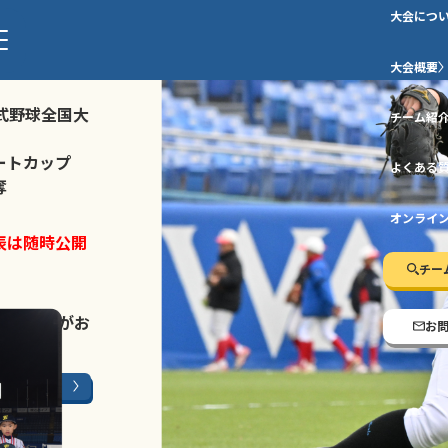
大会につ
ストトーナメ
大会概要
式野球全国大
チーム紹
ートカップ
よくある
奪
オンライ
表は随時公開
チー
LINE登録
がお
お
ージはこちら