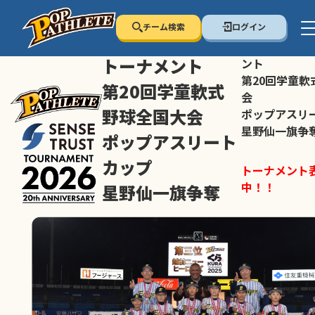
チーム検索
ログイン
センス・トラスト
センス・トラ
トーナメント
ント
第20回学童軟
第20回学童軟式
会
野球全国大会
ポップアスリ
星野仙一旗争
ポップアスリート
カップ
トーナメント
中！！
星野仙一旗争奪
スマホの方は
トーナメント表は随時公開
すすめ！
中！！
大会ペ