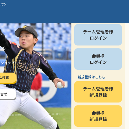
いて
会員の方
チーム管理者様
介
ログイン
質問
会員様
ログイン
ンショップ
新規登録はこちら
ム検索
チーム管理者様
問合せ
新規登録
会員様
新規登録