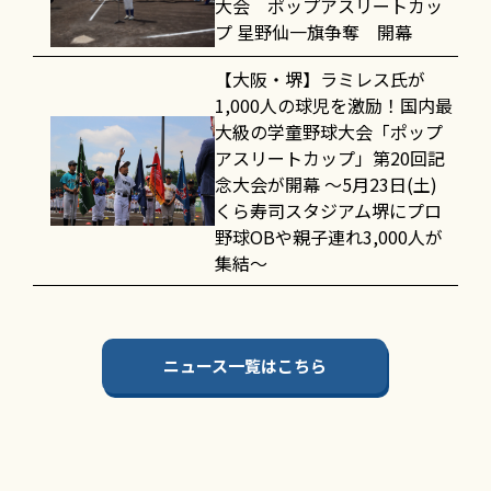
大会 ポップアスリートカッ
プ 星野仙一旗争奪 開幕
【大阪・堺】ラミレス氏が
1,000人の球児を激励！国内最
大級の学童野球大会「ポップ
アスリートカップ」第20回記
念大会が開幕 〜5月23日(土)
くら寿司スタジアム堺にプロ
野球OBや親子連れ3,000人が
集結〜
ニュース一覧はこちら