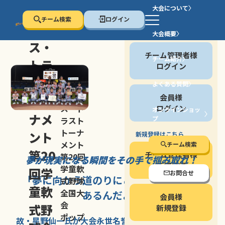
大会について
チーム検索
ログイン
セン
大会概要
会員の方
ス・
チーム管理者様
チーム紹介
トラ
ログイン
スト
よくある質問
セン
会員様
トー
ス・ト
ログイン
オンラインショッ
ナメ
プ
ラスト
停止する
トーナ
ント
新規登録はこちら
メント
チーム検索
第20
チーム管理者様
第20回
夢が現実になる瞬間を
その手で掴み取れ！
新規登録
学童軟
回学
お問合せ
「夢に向かう道のり
にこそ
大きな意味が
式野球
童軟
全国大
あるんだよ」
会員様
会
式野
新規登録
ポップ
故・星野仙一氏が
大会永世名誉会長を
務める、野球の