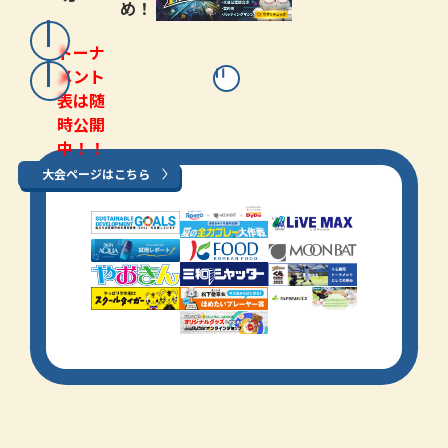
め！
トーナ
メント
表は随
時公開
中！！
大会ページはこちら