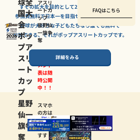
球全
アスリ
すその拡大を
目的として
2007年に
発足した、
ートカ
FAQはこちら
国大
参加費無料で
日本一を
目指せる
唯一の野球大会。
ップ
会
星野仙
野球が大好きな
子どもたちなら
誰でも
無料で
一旗争
ポッ
参加できる、
それが
ポップアスリートカップ
です。
奪
プア
スリ
詳細をみる
トーナ
メント
ート
表は随
カッ
時公開
中！！
プ
星野
スマホ
仙一
の方は
LINE登
旗争
録
がお
奪
すす