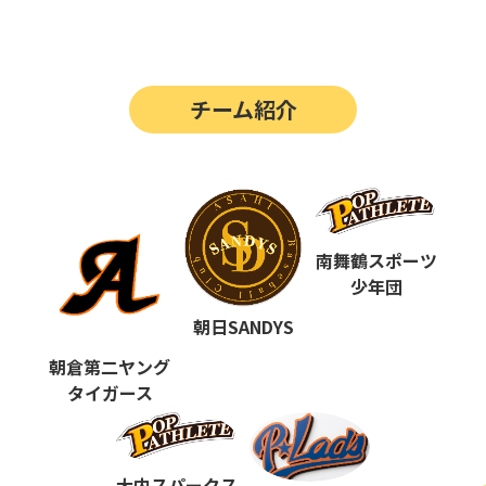
第14回
ポップアスリートカップ
第13回
ポップアスリートカップ
チーム紹介
第12回
決勝戦の動画はこちらから
第12回
ポップアスリートカップ
第11回
ポップアスリートカップ
第10回
南舞鶴スポーツ
ポップアスリートカップ
少年団
第9回
ポップアスリートカップ
朝日SANDYS
第8回
ポップアスリートカップ
朝倉第二ヤング
タイガース
第7回
ポップアスリートカップ
第6回
ポップアスリートカップ
大内スパークス