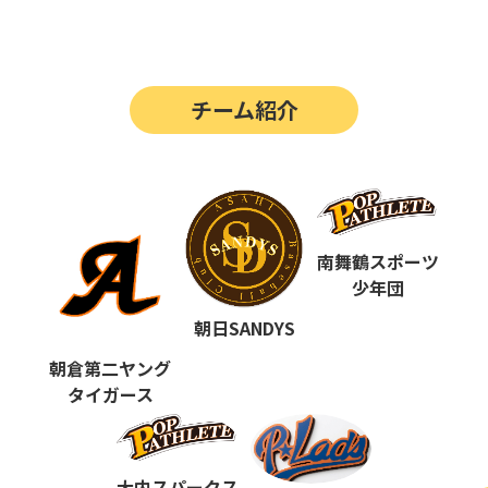
第14回
ポップアスリートカップ
第13回
ポップアスリートカップ
チーム紹介
第12回
決勝戦の動画はこちらから
第12回
ポップアスリートカップ
第11回
ポップアスリートカップ
第10回
南舞鶴スポーツ
ポップアスリートカップ
少年団
第9回
ポップアスリートカップ
朝日SANDYS
第8回
ポップアスリートカップ
朝倉第二ヤング
タイガース
第7回
ポップアスリートカップ
第6回
ポップアスリートカップ
大内スパークス