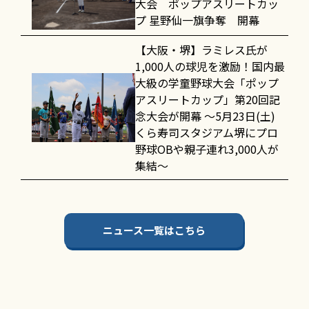
大会 ポップアスリートカッ
プ 星野仙一旗争奪 開幕
【大阪・堺】ラミレス氏が
1,000人の球児を激励！国内最
大級の学童野球大会「ポップ
アスリートカップ」第20回記
念大会が開幕 〜5月23日(土)
くら寿司スタジアム堺にプロ
野球OBや親子連れ3,000人が
集結〜
ニュース一覧はこちら