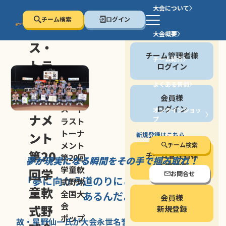
大会について
チーム検索
ログイン
セン
大会概要
会員の方
ス・
チーム管理者様
チーム紹介
トラ
ログイン
スト
よくある質問
セン
会員様
トー
ス・ト
ログイン
オンラインショッ
ナメ
プ
ラスト
停止する
トーナ
ント
新規登録はこちら
メント
チーム検索
第20
チーム管理者様
第20回
夢が現実になる瞬間を
その手で掴み取れ！
新規登録
学童軟
回学
お問合せ
「夢に向かう道のり
にこそ
大きな意味が
式野球
童軟
全国大
あるんだよ」
会員様
会
式野
新規登録
ポップ
故・星野仙一氏が
大会永世名誉会長を
務める、野球の