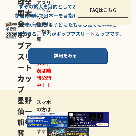
球全
アスリ
すその拡大を
目的として
2007年に
発足した、
ートカ
FAQはこちら
国大
参加費無料で
日本一を
目指せる
唯一の野球大会。
ップ
会
星野仙
野球が大好きな
子どもたちなら
誰でも
無料で
一旗争
ポッ
参加できる、
それが
ポップアスリートカップ
です。
奪
プア
スリ
詳細をみる
トーナ
メント
ート
表は随
カッ
時公開
中！！
プ
星野
スマホ
仙一
の方は
LINE登
旗争
録
がお
奪
すす