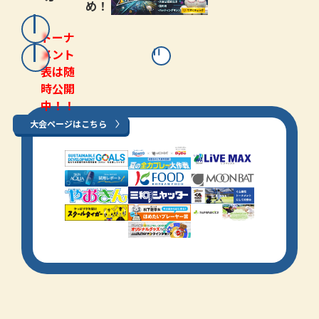
め！
トーナ
メント
表は随
時公開
中！！
大会ページはこちら