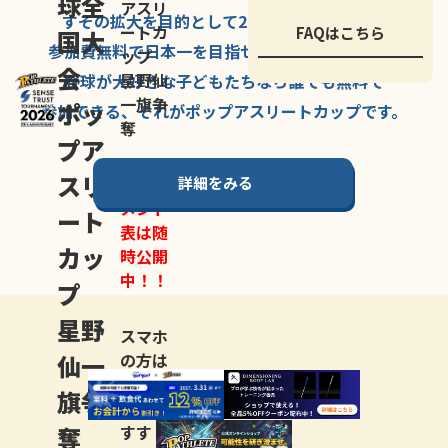
球全
アスリ
すその拡大を
目的として
2007年に
発足した、
ートカ
FAQはこちら
国大
参加費無料で
日本一を
目指せる
唯一の野球大会。
ップ
会
星野仙
野球が大好きな
子どもたちなら
誰でも
無料で
一旗争
ポッ
参加できる、
それが
ポップアスリートカップ
です。
奪
プア
スリ
詳細をみる
トーナ
メント
ート
表は随
カッ
時公開
中！！
プ
星野
スマホ
仙一
の方は
LINE登
旗争
録
がお
奪
すす