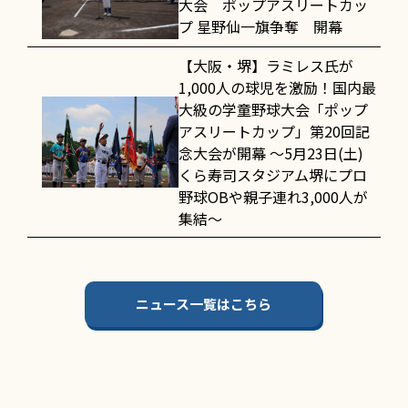
大会 ポップアスリートカッ
プ 星野仙一旗争奪 開幕
【大阪・堺】ラミレス氏が
1,000人の球児を激励！国内最
大級の学童野球大会「ポップ
アスリートカップ」第20回記
念大会が開幕 〜5月23日(土)
くら寿司スタジアム堺にプロ
野球OBや親子連れ3,000人が
集結〜
ニュース一覧はこちら