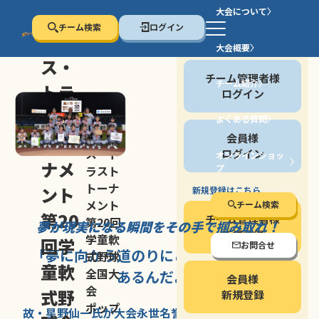
大会について
チーム検索
ログイン
セン
大会概要
会員の方
ス・
チーム管理者様
チーム紹介
トラ
ログイン
スト
よくある質問
セン
会員様
トー
ス・ト
ログイン
オンラインショッ
ナメ
プ
ラスト
停止する
トーナ
ント
新規登録はこちら
メント
チーム検索
第20
チーム管理者様
第20回
夢が現実になる瞬間を
その手で掴み取れ！
新規登録
学童軟
回学
お問合せ
「夢に向かう道のり
にこそ
大きな意味が
式野球
童軟
全国大
あるんだよ」
会員様
会
式野
新規登録
ポップ
故・星野仙一氏が
大会永世名誉会長を
務める、野球の