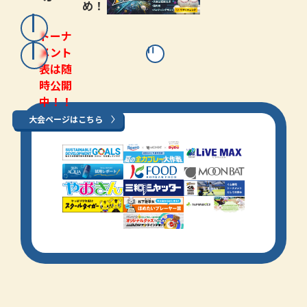
め！
トーナ
メント
表は随
時公開
中！！
大会ページはこちら