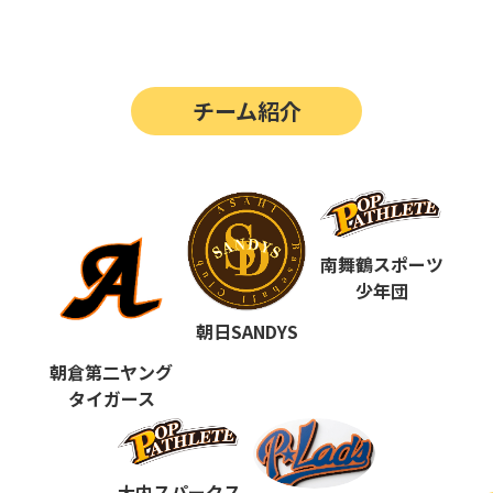
第14回
ポップアスリートカップ
第13回
ポップアスリートカップ
チーム紹介
第12回
決勝戦の動画はこちらから
第12回
ポップアスリートカップ
第11回
ポップアスリートカップ
第10回
南舞鶴スポーツ
ポップアスリートカップ
少年団
第9回
ポップアスリートカップ
朝日SANDYS
第8回
ポップアスリートカップ
朝倉第二ヤング
タイガース
第7回
ポップアスリートカップ
第6回
ポップアスリートカップ
大内スパークス