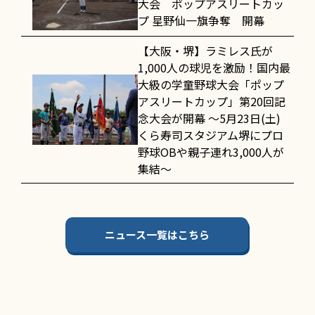
大会 ポップアスリートカッ
プ 星野仙一旗争奪 開幕
【大阪・堺】ラミレス氏が
1,000人の球児を激励！国内最
大級の学童野球大会「ポップ
アスリートカップ」第20回記
念大会が開幕 〜5月23日(土)
くら寿司スタジアム堺にプロ
野球OBや親子連れ3,000人が
集結〜
ニュース一覧はこちら