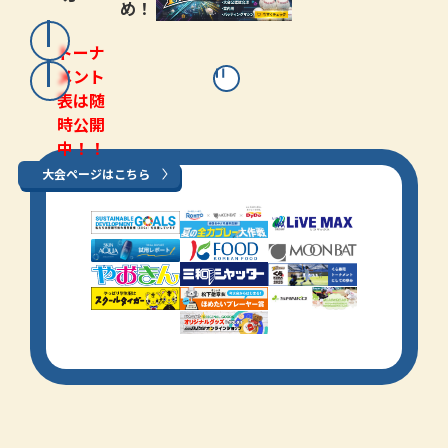
め！
トーナ
メント
表は随
時公開
中！！
大会ページはこちら