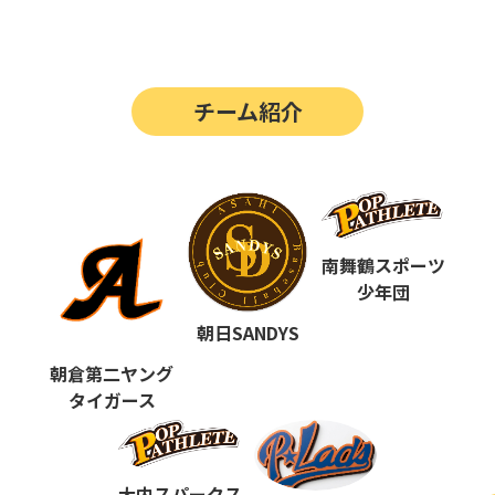
第14回
ポップアスリートカップ
第13回
ポップアスリートカップ
チーム紹介
第12回
決勝戦の動画はこちらから
第12回
ポップアスリートカップ
第11回
ポップアスリートカップ
第10回
南舞鶴スポーツ
ポップアスリートカップ
少年団
第9回
ポップアスリートカップ
朝日SANDYS
第8回
ポップアスリートカップ
朝倉第二ヤング
タイガース
第7回
ポップアスリートカップ
第6回
ポップアスリートカップ
大内スパークス