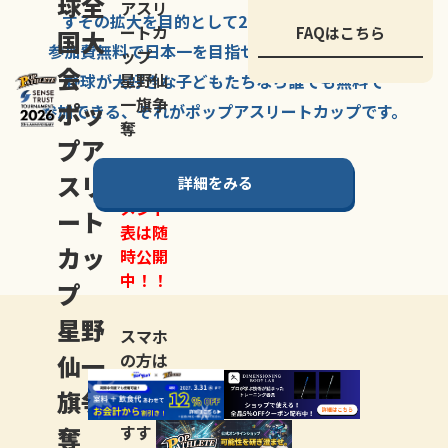
球全
アスリ
すその拡大を
目的として
2007年に
発足した、
ートカ
FAQはこちら
国大
参加費無料で
日本一を
目指せる
唯一の野球大会。
ップ
会
星野仙
野球が大好きな
子どもたちなら
誰でも
無料で
一旗争
ポッ
参加できる、
それが
ポップアスリートカップ
です。
奪
プア
スリ
詳細をみる
トーナ
メント
ート
表は随
カッ
時公開
中！！
プ
星野
スマホ
仙一
の方は
LINE登
旗争
録
がお
奪
すす