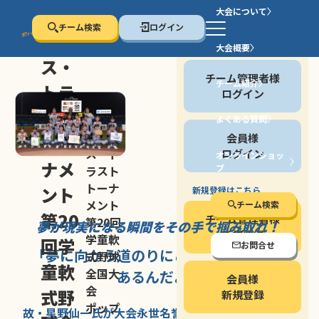
大会について
チーム検索
ログイン
セン
大会概要
会員の方
ス・
チーム管理者様
チーム紹介
トラ
ログイン
スト
よくある質問
セン
会員様
トー
ス・ト
ログイン
オンラインショッ
ナメ
プ
ラスト
停止する
トーナ
ント
新規登録はこちら
メント
チーム検索
第20
チーム管理者様
第20回
夢が現実になる瞬間を
その手で掴み取れ！
新規登録
学童軟
回学
お問合せ
「夢に向かう道のり
にこそ
大きな意味が
式野球
童軟
全国大
あるんだよ」
会員様
会
式野
新規登録
ポップ
故・星野仙一氏が
大会永世名誉会長を
務める、野球の