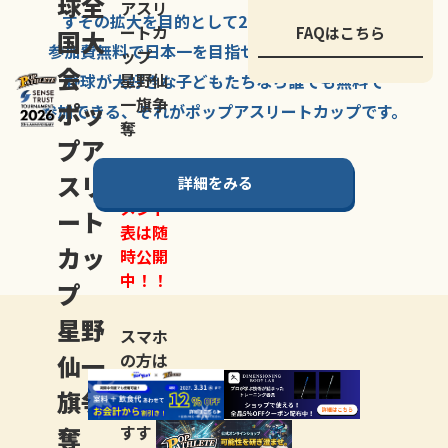
球全
アスリ
すその拡大を
目的として
2007年に
発足した、
ートカ
FAQはこちら
国大
参加費無料で
日本一を
目指せる
唯一の野球大会。
ップ
会
星野仙
野球が大好きな
子どもたちなら
誰でも
無料で
一旗争
ポッ
参加できる、
それが
ポップアスリートカップ
です。
奪
プア
スリ
詳細をみる
トーナ
メント
ート
表は随
カッ
時公開
中！！
プ
星野
スマホ
仙一
の方は
LINE登
旗争
録
がお
奪
すす