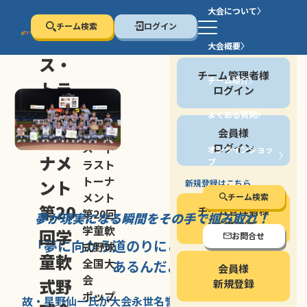
大会について
チーム検索
ログイン
セン
大会概要
会員の方
ス・
チーム管理者様
チーム紹介
トラ
ログイン
スト
よくある質問
セン
会員様
トー
ス・ト
ログイン
オンラインショッ
ナメ
プ
ラスト
停止する
トーナ
ント
新規登録はこちら
メント
チーム検索
第20
チーム管理者様
第20回
夢が現実になる瞬間を
その手で掴み取れ！
新規登録
学童軟
回学
お問合せ
「夢に向かう道のり
にこそ
大きな意味が
式野球
童軟
全国大
あるんだよ」
会員様
会
式野
新規登録
ポップ
故・星野仙一氏が
大会永世名誉会長を
務める、野球の