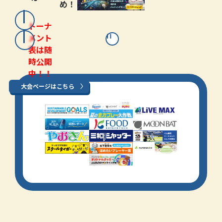
め！
トーナ
メント
表は随
時公開
中！！
大会ページはこちら