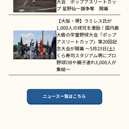
大会 ポップアスリートカッ
プ 星野仙一旗争奪 開幕
【大阪・堺】ラミレス氏が
1,000人の球児を激励！国内最
大級の学童野球大会「ポップ
アスリートカップ」第20回記
念大会が開幕 〜5月23日(土)
くら寿司スタジアム堺にプロ
野球OBや親子連れ3,000人が
集結〜
ニュース一覧はこちら