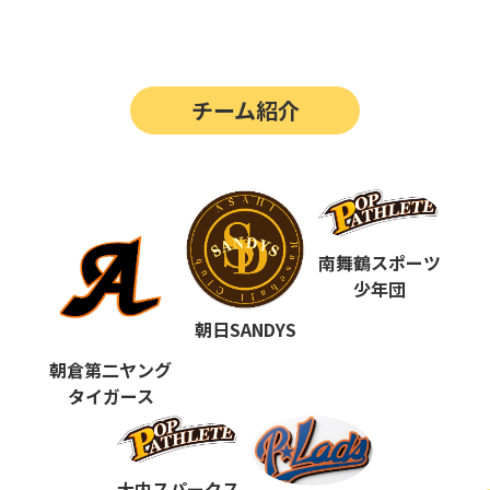
第14回
ポップアスリートカップ
第13回
ポップアスリートカップ
チーム紹介
第12回
決勝戦の動画はこちらから
第12回
ポップアスリートカップ
第11回
ポップアスリートカップ
第10回
南舞鶴スポーツ
ポップアスリートカップ
少年団
第9回
ポップアスリートカップ
朝日SANDYS
第8回
ポップアスリートカップ
朝倉第二ヤング
タイガース
第7回
ポップアスリートカップ
第6回
ポップアスリートカップ
大内スパークス