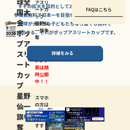
球全
アスリ
すその拡大を
目的として
2007年に
発足した、
ートカ
FAQはこちら
国大
参加費無料で
日本一を
目指せる
唯一の野球大会。
ップ
会
星野仙
野球が大好きな
子どもたちなら
誰でも
無料で
一旗争
ポッ
参加できる、
それが
ポップアスリートカップ
です。
奪
プア
スリ
詳細をみる
トーナ
メント
ート
表は随
カッ
時公開
中！！
プ
星野
スマホ
仙一
の方は
LINE登
旗争
録
がお
奪
すす