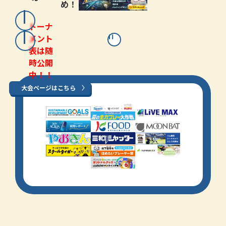
め！
トーナ
メント
表は随
時公開
中！！
大会ページはこちら