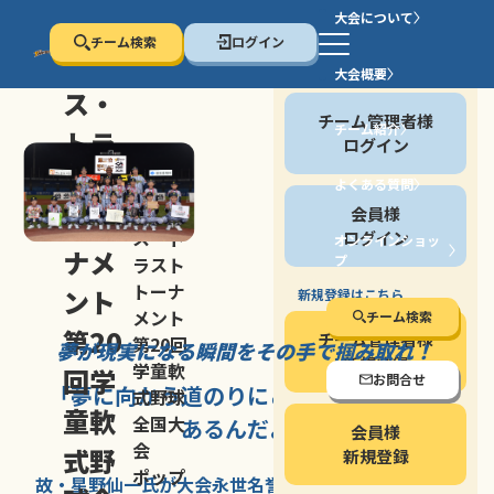
大会について
チーム検索
ログイン
セン
大会概要
会員の方
ス・
チーム管理者様
チーム紹介
トラ
ログイン
スト
よくある質問
セン
会員様
トー
ス・ト
ログイン
オンラインショッ
ナメ
プ
ラスト
停止する
トーナ
ント
新規登録はこちら
メント
チーム検索
第20
チーム管理者様
第20回
夢が現実になる瞬間を
その手で掴み取れ！
新規登録
学童軟
回学
お問合せ
「夢に向かう道のり
にこそ
大きな意味が
式野球
童軟
全国大
あるんだよ」
会員様
会
式野
新規登録
ポップ
故・星野仙一氏が
大会永世名誉会長を
務める、野球の