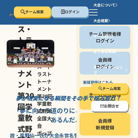
大会について
チーム検索
ログイン
セン
大会概要
会員の方
ス・
チーム管理者様
チーム紹介
トラ
ログイン
スト
よくある質問
セン
会員様
トー
ス・ト
ログイン
オンラインショッ
ナメ
プ
ラスト
停止する
トーナ
ント
新規登録はこちら
メント
チーム検索
第20
チーム管理者様
第20回
夢が現実になる瞬間を
その手で掴み取れ！
新規登録
学童軟
回学
お問合せ
「夢に向かう道のり
にこそ
大きな意味が
式野球
童軟
全国大
あるんだよ」
会員様
会
式野
新規登録
ポップ
故・星野仙一氏が
大会永世名誉会長を
務める、野球の