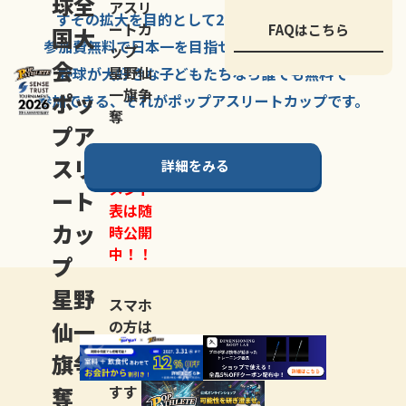
球全
アスリ
すその拡大を
目的として
2007年に
発足した、
ートカ
FAQはこちら
国大
参加費無料で
日本一を
目指せる
唯一の野球大会。
ップ
会
星野仙
野球が大好きな
子どもたちなら
誰でも
無料で
一旗争
ポッ
参加できる、
それが
ポップアスリートカップ
です。
奪
プア
スリ
詳細をみる
トーナ
メント
ート
表は随
カッ
時公開
中！！
プ
星野
スマホ
仙一
の方は
LINE登
旗争
録
がお
奪
すす