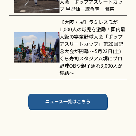
大会 ポップアスリートカッ
プ 星野仙一旗争奪 開幕
【大阪・堺】ラミレス氏が
1,000人の球児を激励！国内最
大級の学童野球大会「ポップ
アスリートカップ」第20回記
念大会が開幕 〜5月23日(土)
くら寿司スタジアム堺にプロ
野球OBや親子連れ3,000人が
集結〜
ニュース一覧はこちら