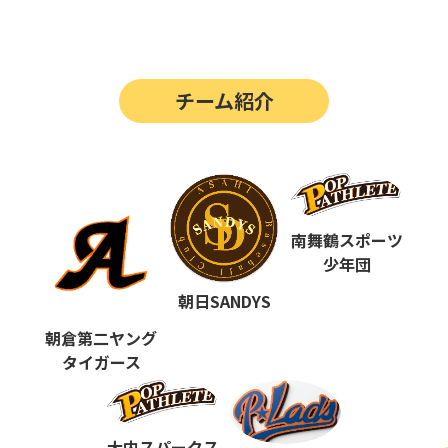
第14回
ポップアスリートカップ
第13回
ポップアスリートカップ
チーム紹介
第12回
決勝戦の動画はこちらから
第12回
ポップアスリートカップ
第11回
ポップアスリートカップ
第10回
南舞鶴スポーツ
ポップアスリートカップ
少年団
第9回
ポップアスリートカップ
朝日SANDYS
第8回
ポップアスリートカップ
朝倉第二ヤング
タイガース
第7回
ポップアスリートカップ
第6回
ポップアスリートカップ
大内スパークス