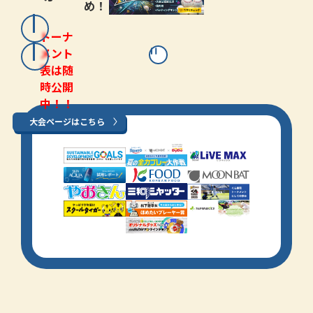
め！
トーナ
メント
表は随
時公開
中！！
大会ページはこちら