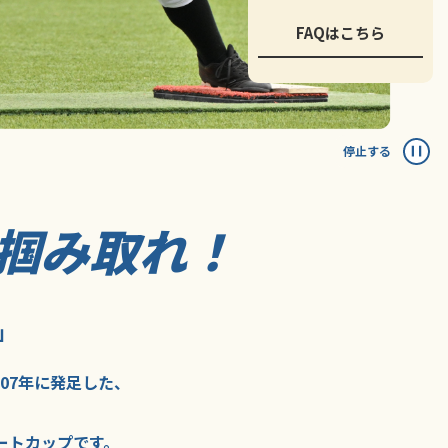
FAQはこちら
停止する
掴み取れ！
」
007年に
発足した、
ートカップ
です。