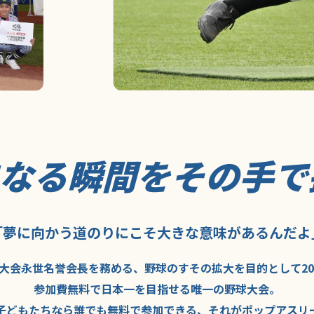
になる瞬間を
その手で
「夢に向かう道のり
にこそ
大きな意味が
あるんだよ
大会永世名誉会長を
務める、野球の
すその拡大を
目的として
2
参加費無料で
日本一を
目指せる
唯一の野球大会。
子どもたちなら
誰でも
無料で
参加できる、
それが
ポップアスリ