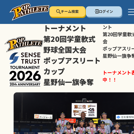
チーム検索
ログイン
センス・トラスト
センス・トラ
トーナメント
ント
第20回学童軟
第20回学童軟式
会
野球全国大会
ポップアスリ
星野仙一旗争
ポップアスリート
カップ
トーナメント
中！！
星野仙一旗争奪
スマホの方は
トーナメント表は随時公開
すすめ！
中！！
大会ペ