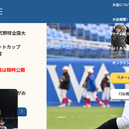
大会につ
ストトーナメ
大会概要
式野球全国大
チーム紹
ートカップ
よくある
奪
オンライ
表は随時公開
チー
LINE登録
がお
お
ージはこちら