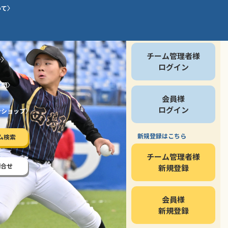
いて
会員の方
チーム管理者様
介
ログイン
質問
会員様
ログイン
ンショップ
新規登録はこちら
ム検索
チーム管理者様
問合せ
新規登録
会員様
新規登録