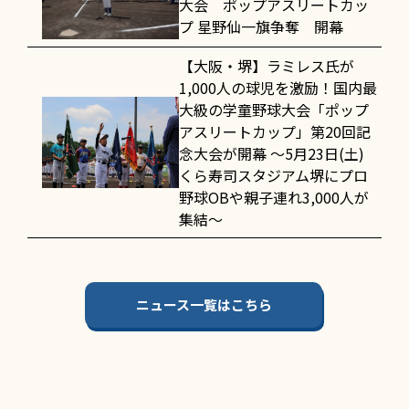
大会 ポップアスリートカッ
プ 星野仙一旗争奪 開幕
【大阪・堺】ラミレス氏が
1,000人の球児を激励！国内最
大級の学童野球大会「ポップ
アスリートカップ」第20回記
念大会が開幕 〜5月23日(土)
くら寿司スタジアム堺にプロ
野球OBや親子連れ3,000人が
集結〜
ニュース一覧はこちら