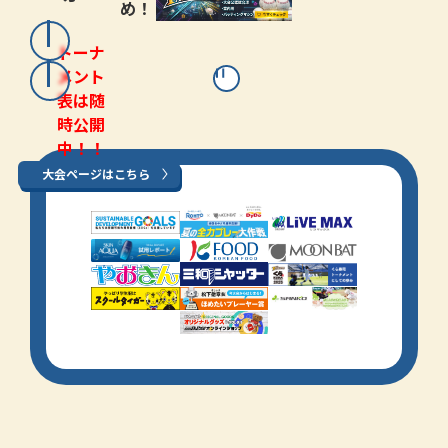
め！
トーナ
メント
表は随
時公開
中！！
大会ページはこちら