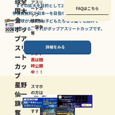
球全
アスリ
すその拡大を
目的として
2007年に
発足した、
ートカ
FAQはこちら
国大
参加費無料で
日本一を
目指せる
唯一の野球大会。
ップ
会
星野仙
野球が大好きな
子どもたちなら
誰でも
無料で
一旗争
ポッ
参加できる、
それが
ポップアスリートカップ
です。
奪
プア
スリ
詳細をみる
トーナ
メント
ート
表は随
カッ
時公開
中！！
プ
星野
スマホ
仙一
の方は
LINE登
旗争
録
がお
奪
すす