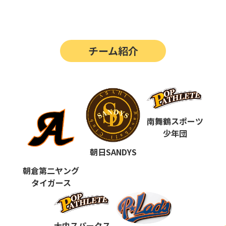
第14回
ポップアスリートカップ
第13回
ポップアスリートカップ
チーム紹介
第12回
決勝戦の動画はこちらから
第12回
ポップアスリートカップ
第11回
ポップアスリートカップ
第10回
南舞鶴スポーツ
ポップアスリートカップ
少年団
第9回
ポップアスリートカップ
朝日SANDYS
第8回
ポップアスリートカップ
朝倉第二ヤング
タイガース
第7回
ポップアスリートカップ
第6回
ポップアスリートカップ
大内スパークス