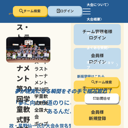
大会について
チーム検索
ログイン
セン
大会概要
会員の方
ス・
チーム管理者様
チーム紹介
トラ
ログイン
スト
よくある質問
セン
会員様
トー
ス・ト
ログイン
オンラインショッ
ナメ
プ
ラスト
停止する
トーナ
ント
新規登録はこちら
メント
チーム検索
第20
チーム管理者様
第20回
夢が現実になる瞬間を
その手で掴み取れ！
新規登録
学童軟
回学
お問合せ
「夢に向かう道のり
にこそ
大きな意味が
式野球
童軟
全国大
あるんだよ」
会員様
会
式野
新規登録
ポップ
故・星野仙一氏が
大会永世名誉会長を
務める、野球の