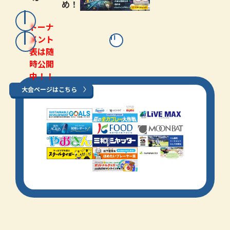
め！
トーナ
メント
表は随
時公開
中！！
大会ページはこちら