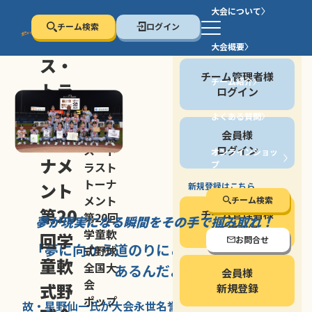
大会について
チーム検索
ログイン
セン
大会概要
会員の方
ス・
チーム管理者様
チーム紹介
トラ
ログイン
スト
よくある質問
セン
会員様
トー
ス・ト
ログイン
オンラインショッ
ナメ
プ
ラスト
停止する
トーナ
ント
新規登録はこちら
メント
チーム検索
第20
チーム管理者様
第20回
夢が現実になる瞬間を
その手で掴み取れ！
新規登録
学童軟
回学
お問合せ
「夢に向かう道のり
にこそ
大きな意味が
式野球
童軟
全国大
あるんだよ」
会員様
会
式野
新規登録
ポップ
故・星野仙一氏が
大会永世名誉会長を
務める、野球の