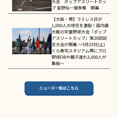
大会 ポップアスリートカッ
プ 星野仙一旗争奪 開幕
【大阪・堺】ラミレス氏が
1,000人の球児を激励！国内最
大級の学童野球大会「ポップ
アスリートカップ」第20回記
念大会が開幕 〜5月23日(土)
くら寿司スタジアム堺にプロ
野球OBや親子連れ3,000人が
集結〜
ニュース一覧はこちら