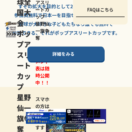
球全
アスリ
すその拡大を
目的として
2007年に
発足した、
ートカ
FAQはこちら
国大
参加費無料で
日本一を
目指せる
唯一の野球大会。
ップ
会
星野仙
野球が大好きな
子どもたちなら
誰でも
無料で
一旗争
ポッ
参加できる、
それが
ポップアスリートカップ
です。
奪
プア
スリ
詳細をみる
トーナ
メント
ート
表は随
カッ
時公開
中！！
プ
星野
スマホ
仙一
の方は
LINE登
旗争
録
がお
奪
すす