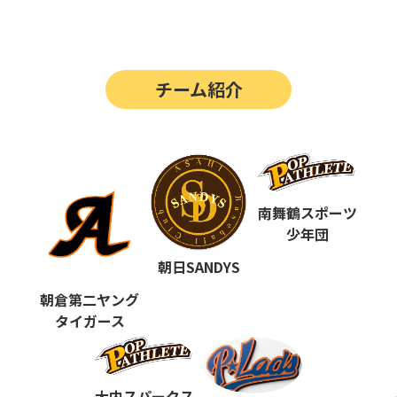
第14回
ポップアスリートカップ
第13回
ポップアスリートカップ
チーム紹介
第12回
決勝戦の動画はこちらから
第12回
ポップアスリートカップ
第11回
ポップアスリートカップ
第10回
南舞鶴スポーツ
ポップアスリートカップ
少年団
第9回
ポップアスリートカップ
朝日SANDYS
第8回
ポップアスリートカップ
朝倉第二ヤング
タイガース
第7回
ポップアスリートカップ
第6回
ポップアスリートカップ
大内スパークス