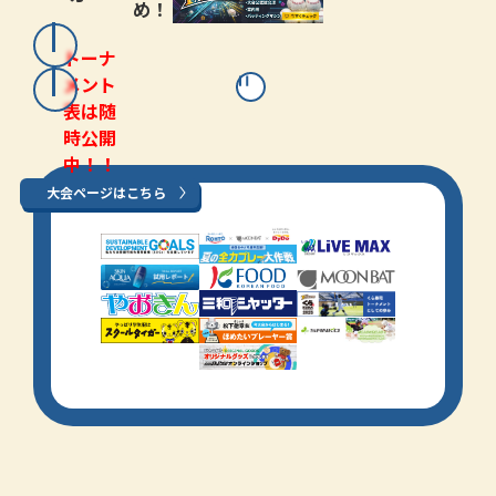
め！
トーナ
メント
表は随
時公開
中！！
大会ページはこちら