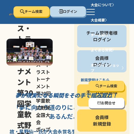
大会について
チーム検索
ログイン
セン
大会概要
会員の方
ス・
チーム管理者様
チーム紹介
トラ
ログイン
スト
よくある質問
セン
会員様
トー
ス・ト
ログイン
オンラインショッ
ナメ
プ
ラスト
停止する
トーナ
ント
新規登録はこちら
メント
チーム検索
第20
チーム管理者様
第20回
夢が現実になる瞬間を
その手で掴み取れ！
新規登録
学童軟
回学
お問合せ
「夢に向かう道のり
にこそ
大きな意味が
式野球
童軟
全国大
あるんだよ」
会員様
会
式野
新規登録
ポップ
故・星野仙一氏が
大会永世名誉会長を
務める、野球の