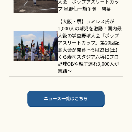
大会 ポップアスリートカッ
プ 星野仙一旗争奪 開幕
【大阪・堺】ラミレス氏が
1,000人の球児を激励！国内最
大級の学童野球大会「ポップ
アスリートカップ」第20回記
念大会が開幕 〜5月23日(土)
くら寿司スタジアム堺にプロ
野球OBや親子連れ3,000人が
集結〜
ニュース一覧はこちら