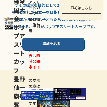
球全
アスリ
すその拡大を
目的として
2007年に
発足した、
ートカ
FAQはこちら
国大
参加費無料で
日本一を
目指せる
唯一の野球大会。
ップ
会
星野仙
野球が大好きな
子どもたちなら
誰でも
無料で
一旗争
ポッ
参加できる、
それが
ポップアスリートカップ
です。
奪
プア
スリ
詳細をみる
トーナ
メント
ート
表は随
カッ
時公開
中！！
プ
星野
スマホ
仙一
の方は
LINE登
旗争
録
がお
奪
すす