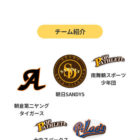
第14回
ポップアスリートカップ
第13回
ポップアスリートカップ
チーム紹介
第12回
決勝戦の動画はこちらから
第12回
ポップアスリートカップ
第11回
ポップアスリートカップ
第10回
南舞鶴スポーツ
ポップアスリートカップ
少年団
第9回
ポップアスリートカップ
朝日SANDYS
第8回
ポップアスリートカップ
朝倉第二ヤング
タイガース
第7回
ポップアスリートカップ
第6回
ポップアスリートカップ
大内スパークス